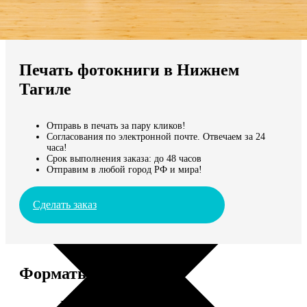
Не нашли Ваш город?
Мы доставляем по всему миру
Печать фотокниги в Нижнем
Продолжить без города
Тагиле
Отправь в печать за пару кликов!
Согласования по электронной почте. Отвечаем за 24
часа!
Срок выполнения заказа: до 48 часов
Отправим в любой город РФ и мира!
Сделать заказ
Форматы и цены
Услуга
Цена, руб.