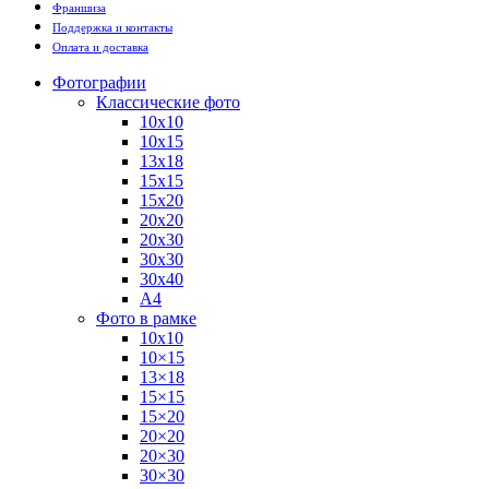
Франшиза
Поддержка и контакты
Оплата и доставка
Фотографии
Классические фото
10х10
10х15
13х18
15х15
15х20
20х20
20х30
30х30
30х40
А4
Фото в рамке
10х10
10×15
13×18
15×15
15×20
20×20
20×30
30×30