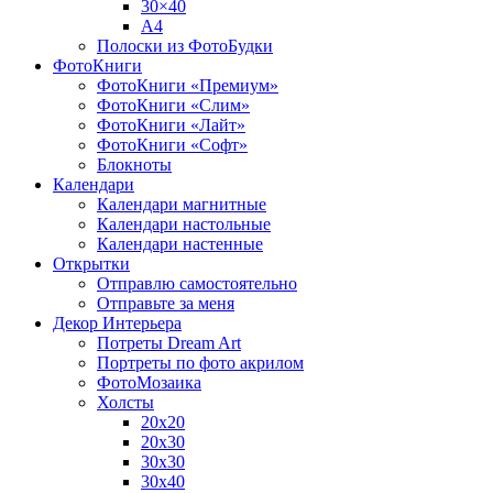
30×40
A4
Полоски из ФотоБудки
ФотоКниги
ФотоКниги «Премиум»
ФотоКниги «Слим»
ФотоКниги «Лайт»
ФотоКниги «Софт»
Блокноты
Календари
Календари магнитные
Календари настольные
Календари настенные
Открытки
Отправлю самостоятельно
Отправьте за меня
Декор Интерьера
Потреты Dream Art
Портреты по фото акрилом
ФотоМозаика
Холсты
20х20
20х30
30х30
30х40