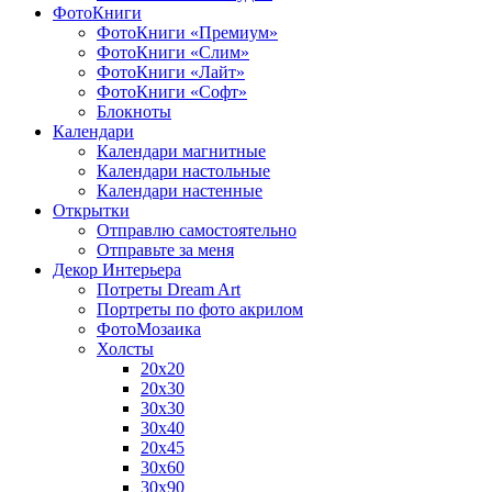
ФотоКниги
ФотоКниги «Премиум»
ФотоКниги «Слим»
ФотоКниги «Лайт»
ФотоКниги «Софт»
Блокноты
Календари
Календари магнитные
Календари настольные
Календари настенные
Открытки
Отправлю самостоятельно
Отправьте за меня
Декор Интерьера
Потреты Dream Art
Портреты по фото акрилом
ФотоМозаика
Холсты
20х20
20х30
30х30
30х40
20х45
30х60
30х90