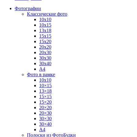
Фотографии
Классические фото
10х10
10х15
13х18
15х15
15х20
20х20
20х30
30х30
30х40
А4
Фото в рамке
10х10
10×15
13×18
15×15
15×20
20×20
20×30
30×30
30×40
A4
Полоски из ФотоБудки