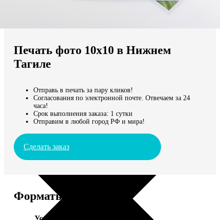
Не нашли Ваш город?
Мы доставляем по всему миру
Печать фото 10х10 в Нижнем
Продолжить без города
Тагиле
Отправь в печать за пару кликов!
Согласования по электронной почте. Отвечаем за 24
часа!
Срок выполнения заказа: 1 сутки
Отправим в любой город РФ и мира!
Сделать заказ
Форматы и цены
Услуга
Цена, руб.