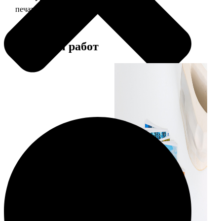
печать фото 10х10
19
Примеры работ