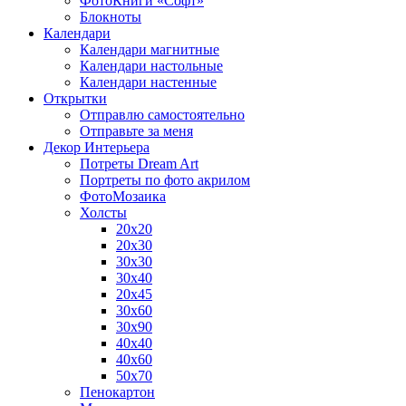
ФотоКниги «Софт»
Блокноты
Календари
Календари магнитные
Календари настольные
Календари настенные
Открытки
Отправлю самостоятельно
Отправьте за меня
Декор Интерьера
Потреты Dream Art
Портреты по фото акрилом
ФотоМозаика
Холсты
20х20
20х30
30х30
30х40
20х45
30х60
30х90
40х40
40х60
50х70
Пенокартон