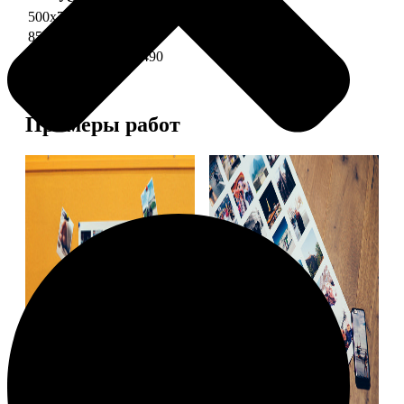
500х700 глянец
2490
850х600 глянец
3490
1200х850 глянец
5490
Примеры работ