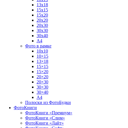
13х18
15х15
15х20
20х20
20х30
30х30
30х40
А4
Фото в рамке
10х10
10×15
13×18
15×15
15×20
20×20
20×30
30×30
30×40
A4
Полоски из ФотоБудки
ФотоКниги
ФотоКниги «Премиум»
ФотоКниги «Слим»
ФотоКниги «Лайт»