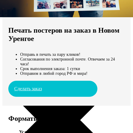
Не нашли Ваш город?
Мы доставляем по всему миру
Печать постеров на заказ в Новом
Продолжить без города
Уренгое
Отправь в печать за пару кликов!
Согласования по электронной почте. Отвечаем за 24
часа!
Срок выполнения заказа: 1 сутки
Отправим в любой город РФ и мира!
Сделать заказ
Форматы и цены
Услуга
Цена, руб.