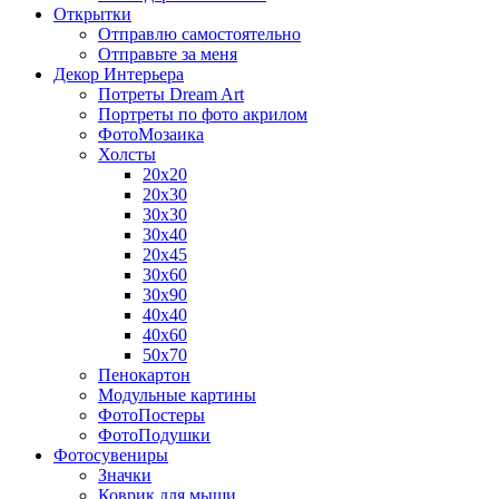
Открытки
Отправлю самостоятельно
Отправьте за меня
Декор Интерьера
Потреты Dream Art
Портреты по фото акрилом
ФотоМозаика
Холсты
20х20
20х30
30х30
30х40
20х45
30х60
30х90
40х40
40х60
50х70
Пенокартон
Модульные картины
ФотоПостеры
ФотоПодушки
Фотоcувениры
Значки
Коврик для мыши