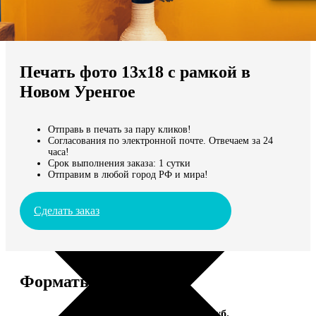
Не нашли Ваш город?
Мы доставляем по всему миру
Печать фото 13х18 с рамкой в
Продолжить без города
Новом Уренгое
Отправь в печать за пару кликов!
Согласования по электронной почте. Отвечаем за 24
часа!
Срок выполнения заказа: 1 сутки
Отправим в любой город РФ и мира!
Сделать заказ
Форматы и цены
Услуга
Цена, руб.