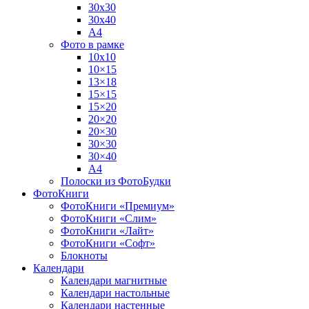
30х30
30х40
А4
Фото в рамке
10х10
10×15
13×18
15×15
15×20
20×20
20×30
30×30
30×40
A4
Полоски из ФотоБудки
ФотоКниги
ФотоКниги «Премиум»
ФотоКниги «Слим»
ФотоКниги «Лайт»
ФотоКниги «Софт»
Блокноты
Календари
Календари магнитные
Календари настольные
Календари настенные