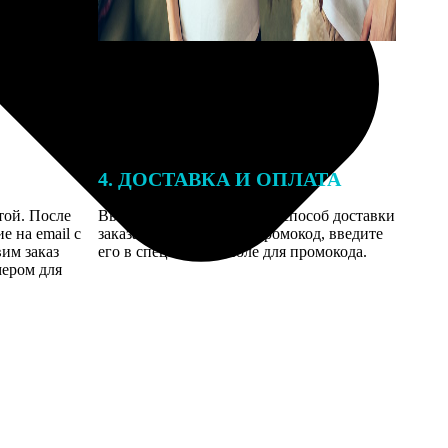
4. ДОСТАВКА И ОПЛАТА
той. После
Введите адрес и выберите способ доставки
 на email с
заказа. Если у вас есть промокод, введите
вим заказ
его в специальное поле для промокода.
мером для