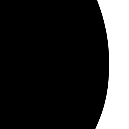
мендую заказывать именно здесь!
 Сотрудники на связи, всегда помогут с форматом.
зываю!
 оформлять, всегда на связи. Результат порадовал!