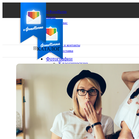
О ФотоПочте
Акции
Сделаем за вас
Бизнесу
FAQ
Франшиза
Поддержка и контакты
КАТАЛОГ
Оплата и доставка
Фотографии
Классические
фото
Ваш город:
10х10
10х15
Ваш регион доставки
13х18
15х15
Выберите из списка:
15х20
20х20
20х30
30х30
30х40
А4
Фото
в