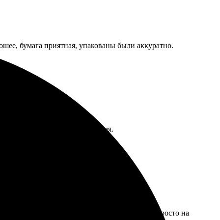
рошее, бумага приятная, упакованы были аккуратно.
чший подарок за последнее время.
ыбор дизайна был отличный, а качество печати просто на