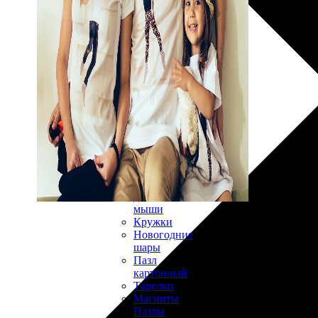
30х40
20х45
30х60
30х90
40х40
40х60
50х70
Пенокартон
Модульные
картины
ФотоПостеры
ФотоПодушки
Фотоcувениры
Значки
Коврик
для
мыши
Кружки
Новогодние
шары
Пазл
картонный
Тарелки
Магниты
Пазлы