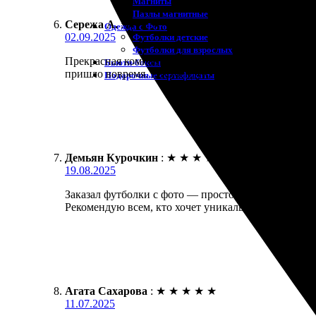
Магниты
Пазлы магнитные
Сережа А.
:
★
★
★
★
★
Одежда с Фото
02.09.2025
Футболки детские
Футболки для взрослых
Прекрасная компания! Сделал футболки с фото на за
Бьюти-боксы
пришло вовремя. Рекомендую всем, кто хочет инд
Подарочные сертификаты
Демьян Курочкин
:
★
★
★
★
★
19.08.2025
Заказал футболки с фото — просто супер! Процесс 
Рекомендую всем, кто хочет уникальные вещи!
Агата Сахарова
:
★
★
★
★
★
11.07.2025