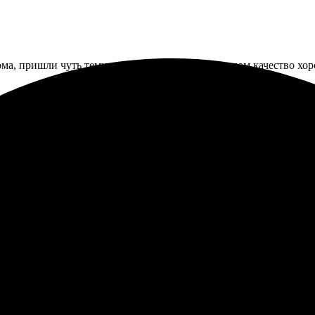
ма, пришли чуть темнее, чем на экране. Но в целом качество хо
бировали без потери качества, клетки четкие. Она сказала, лу
я футболок с фото. Заказал через сайт, всё просто и удобно. В