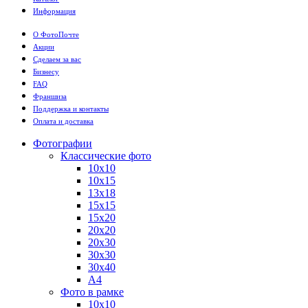
Информация
О ФотоПочте
Акции
Сделаем за вас
Бизнесу
FAQ
Франшиза
Поддержка и контакты
Оплата и доставка
Фотографии
Классические фото
10х10
10х15
13х18
15х15
15х20
20х20
20х30
30х30
30х40
А4
Фото в рамке
10х10