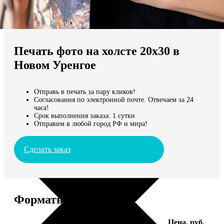
Не нашли Ваш город?
Мы доставляем по всему миру
Печать фото на холсте 20х30 в
Продолжить без города
Новом Уренгое
Отправь в печать за пару кликов!
Согласования по электронной почте. Отвечаем за 24
часа!
Срок выполнения заказа: 1 сутки
Отправим в любой город РФ и мира!
Сделать заказ
Форматы и цены
Услуга
Цена, руб.