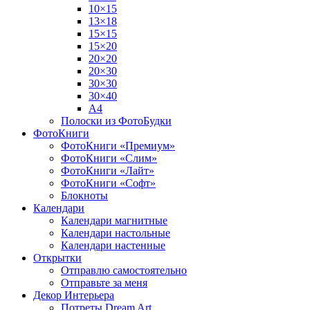
10×15
13×18
15×15
15×20
20×20
20×30
30×30
30×40
A4
Полоски из ФотоБудки
ФотоКниги
ФотоКниги «Премиум»
ФотоКниги «Слим»
ФотоКниги «Лайт»
ФотоКниги «Софт»
Блокноты
Календари
Календари магнитные
Календари настольные
Календари настенные
Открытки
Отправлю самостоятельно
Отправьте за меня
Декор Интерьера
Потреты Dream Art