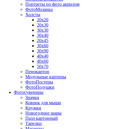
Портреты по фото акрилом
ФотоМозаика
Холсты
20х20
20х30
30х30
30х40
20х45
30х60
30х90
40х40
40х60
50х70
Пенокартон
Модульные картины
ФотоПостеры
ФотоПодушки
Фотоcувениры
Значки
Коврик для мыши
Кружки
Новогодние шары
Пазл картонный
Тарелки
Магниты