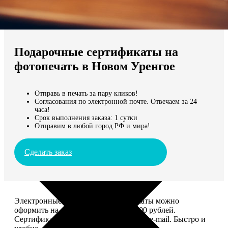
Не нашли Ваш город?
Мы доставляем по всему миру
Подарочные сертификаты на
Продолжить без города
фотопечать в Новом Уренгое
Отправь в печать за пару кликов!
Согласования по электронной почте. Отвечаем за 24
часа!
Срок выполнения заказа: 1 сутки
Отправим в любой город РФ и мира!
Сделать заказ
Электронные подарочные сертификаты можно
оформить на сумму от 1 000 до 25 000 рублей.
Сертификат вы сможете отправить по e-mail. Быстро и