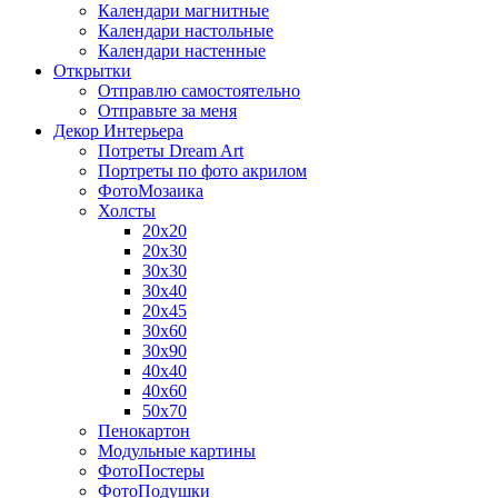
Календари магнитные
Календари настольные
Календари настенные
Открытки
Отправлю самостоятельно
Отправьте за меня
Декор Интерьера
Потреты Dream Art
Портреты по фото акрилом
ФотоМозаика
Холсты
20х20
20х30
30х30
30х40
20х45
30х60
30х90
40х40
40х60
50х70
Пенокартон
Модульные картины
ФотоПостеры
ФотоПодушки