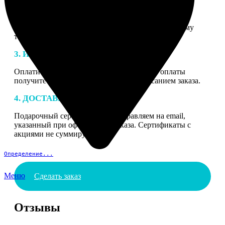
2. МАКЕТ
В процессе подготовки заказа к печати наши
специалисты могут связаться с Вами по указанному
телефону или email для согласования деталей.
3. ИЗГОТОВЛЕНИЕ
Оплатите заказ банковской картой. После оплаты
получите подтверждение на email с описанием заказа.
4. ДОСТАВКА И ОПЛАТА
Подарочный сертификат мы отправляем на email,
указанный при оформлении заказа. Сертификаты с
акциями не суммируются.
Определение...
Меню
Сделать заказ
Отзывы