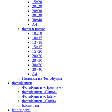
15х20
20х20
20х30
30х30
30х40
А4
Фото в рамке
10х10
10×15
13×18
15×15
15×20
20×20
20×30
30×30
30×40
A4
Полоски из ФотоБудки
ФотоКниги
ФотоКниги «Премиум»
ФотоКниги «Слим»
ФотоКниги «Лайт»
ФотоКниги «Софт»
Блокноты
Календари