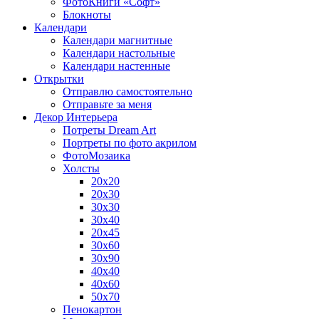
ФотоКниги «Софт»
Блокноты
Календари
Календари магнитные
Календари настольные
Календари настенные
Открытки
Отправлю самостоятельно
Отправьте за меня
Декор Интерьера
Потреты Dream Art
Портреты по фото акрилом
ФотоМозаика
Холсты
20х20
20х30
30х30
30х40
20х45
30х60
30х90
40х40
40х60
50х70
Пенокартон