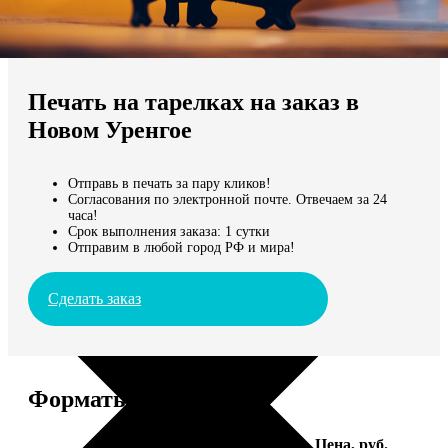
Не нашли Ваш город?
Мы доставляем по всему миру
Печать на тарелках на заказ в
Продолжить без города
Новом Уренгое
Отправь в печать за пару кликов!
Согласования по электронной почте. Отвечаем за 24
часа!
Срок выполнения заказа: 1 сутки
Отправим в любой город РФ и мира!
Сделать заказ
Форматы и цены
Услуга
Цена, руб.