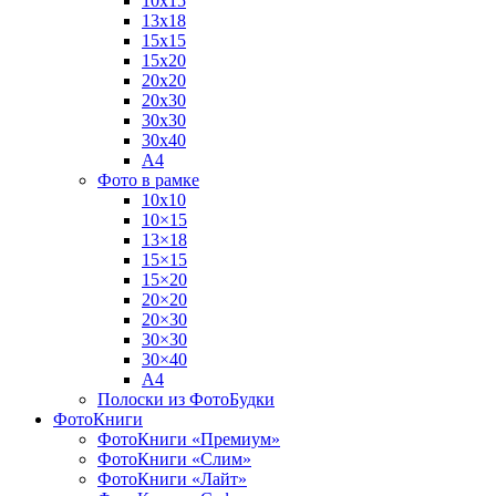
10х15
13х18
15х15
15х20
20х20
20х30
30х30
30х40
А4
Фото в рамке
10х10
10×15
13×18
15×15
15×20
20×20
20×30
30×30
30×40
A4
Полоски из ФотоБудки
ФотоКниги
ФотоКниги «Премиум»
ФотоКниги «Слим»
ФотоКниги «Лайт»