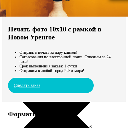
Не нашли Ваш город?
Мы доставляем по всему миру
Печать фото 10х10 с рамкой в
Продолжить без города
Новом Уренгое
Отправь в печать за пару кликов!
Согласования по электронной почте. Отвечаем за 24
часа!
Срок выполнения заказа: 1 сутки
Отправим в любой город РФ и мира!
Сделать заказ
Форматы и цены
Услуга
Цена, руб.