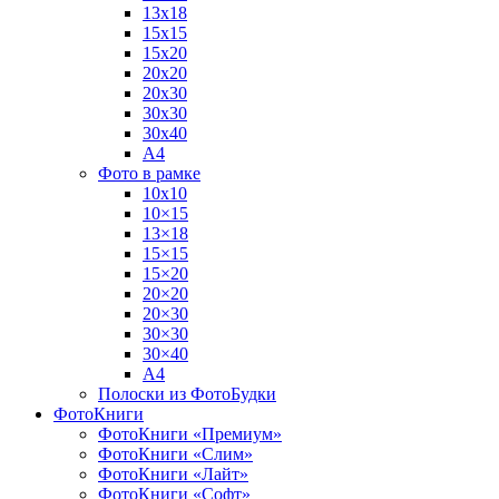
13х18
15х15
15х20
20х20
20х30
30х30
30х40
А4
Фото в рамке
10х10
10×15
13×18
15×15
15×20
20×20
20×30
30×30
30×40
A4
Полоски из ФотоБудки
ФотоКниги
ФотоКниги «Премиум»
ФотоКниги «Слим»
ФотоКниги «Лайт»
ФотоКниги «Софт»