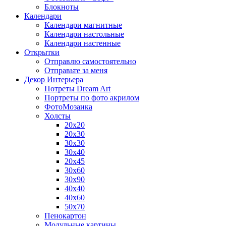
Блокноты
Календари
Календари магнитные
Календари настольные
Календари настенные
Открытки
Отправлю самостоятельно
Отправьте за меня
Декор Интерьера
Потреты Dream Art
Портреты по фото акрилом
ФотоМозаика
Холсты
20х20
20х30
30х30
30х40
20х45
30х60
30х90
40х40
40х60
50х70
Пенокартон
Модульные картины