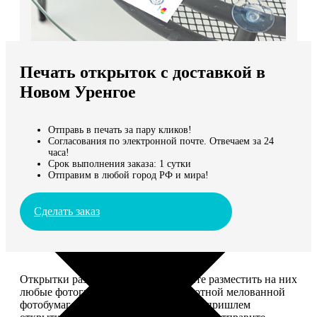
Не нашли Ваш город?
Мы доставляем по всему миру
Печать открыток с доставкой в
Продолжить без города
Новом Уренгое
Отправь в печать за пару кликов!
Согласования по электронной почте. Отвечаем за 24
часа!
Срок выполнения заказа: 1 сутки
Отправим в любой город РФ и мира!
Сделать заказ
Открытки размером 10*15, вы можете разместить на них
любые фотографии. Печатаем на плотной мелованной
фотобумаге плотностью 300 г/м2. Мы пришлем