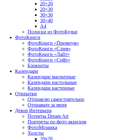
20×20
20×30
30×30
30×40
A4
Полоски из ФотоБудки
ФотоКниги
ФотоКниги «Премиум»
ФотоКниги «Слим»
ФотоКниги «Лайт»
ФотоКниги «Софт»
Блокноты
Календари
Календари магнитные
Календари настольные
Календари настенные
Открытки
Отправлю самостоятельно
Отправьте за меня
Декор Интерьера
Потреты Dream Art
Портреты по фото акрилом
ФотоМозаика
Холсты
20х20