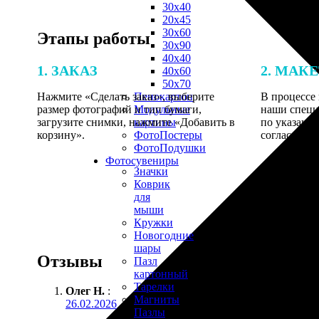
30х40
20х45
30х60
Этапы работы
30х90
40х40
1. ЗАКАЗ
2. МАК
40х60
50х70
Нажмите «Сделать заказ», выберите
В процессе 
Пенокартон
размер фотографий и тип бумаги,
наши специ
Модульные
загрузите снимки, нажмите «Добавить в
по указанно
картины
корзину».
согласовани
ФотоПостеры
ФотоПодушки
Фотоcувениры
Значки
Коврик
для
мыши
Кружки
Новогодние
шары
Отзывы
Пазл
картонный
Тарелки
Олег Н.
:
Магниты
26.02.2026
Пазлы