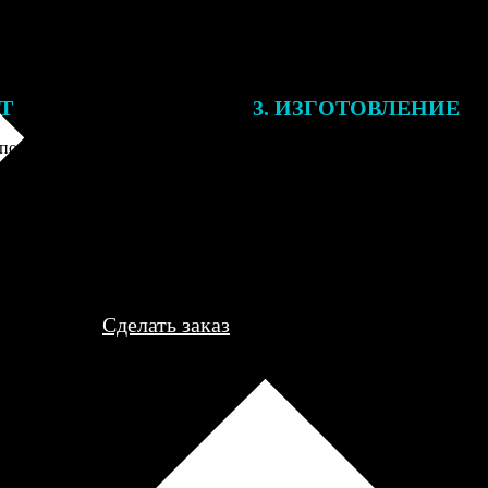
ЕТ
3. ИЗГОТОВЛЕНИЕ
подготовки заказа к печати
Оплатите заказ банковской кар
алисты могут связаться с Вами
оплаты получите подтверждение
му телефону или email для
описанием заказа. Когда отпра
я деталей.
вы получите письмо с трек-но
отслеживания.
Сделать заказ