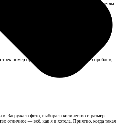
удомойке, это плюс. Ручка немного неудобная, но детям
и трек номер прислали. Бабушка получила без проблем,
ым. Загружала фото, выбирала количество и размер.
во отличное — всё, как я и хотела. Приятно, когда такая