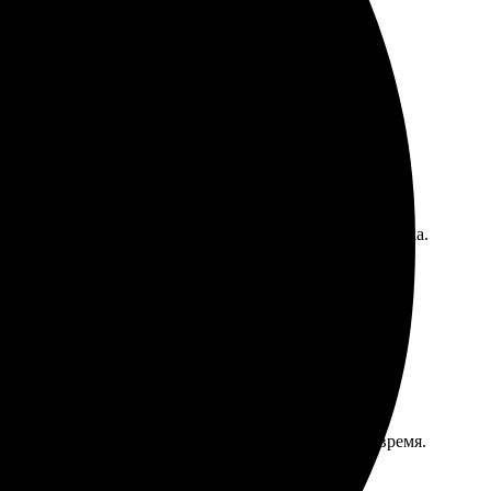
быстро, результат очень порадовал!
 выполнили качественно и быстро, впечатлила упаковка.
ки быстро отвечала на вопросы. Заказ пришёл вовремя.