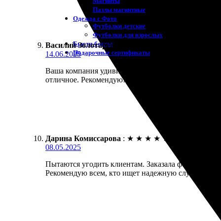
Магниты
Пазлы магнитные
Одежда с Фото
Футболки детские
Футболки для взрослых
Бьюти-боксы
Василий Золотарев
:
★
★
★
★
★
Подарочные сертификаты
14.06.2025
Ваша компания удивила. Заказал печать фото 13х18 
отличное. Рекомендую!
Дарина Комиссарова
:
★
★
★
★
★
08.05.2025
Пытаются угодить клиентам. Заказала фотопечать 13
Рекомендую всем, кто ищет надежную службу печа