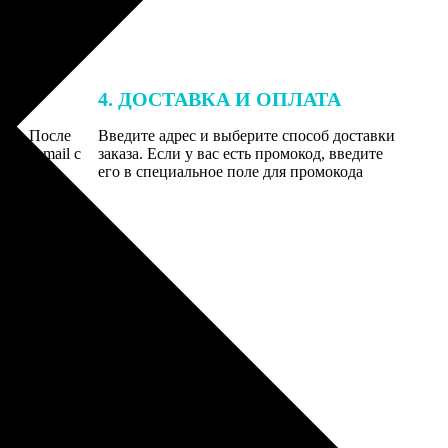
4. ДОСТАВКА И ОПЛАТА
той. После
Введите адрес и выберите способ доставки
 на email с
заказа. Если у вас есть промокод, введите
вим заказ
его в специальное поле для промокода
мером для