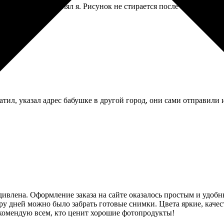
выбирал и оформлял я. Рисунок не стирается после мойки в пос
атил, указал адрес бабушке в другой город, они сами отправили 
дивлена. Оформление заказа на сайте оказалось простым и удобн
ару дней можно было забрать готовые снимки. Цвета яркие, качест
екомендую всем, кто ценит хорошие фотопродукты!