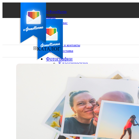
О ФотоПочте
Акции
Сделаем за вас
Бизнесу
FAQ
Франшиза
Поддержка и контакты
КАТАЛОГ
Оплата и доставка
Фотографии
Классические
фото
Ваш город:
10х10
10х15
Ваш регион доставки
13х18
15х15
Выберите из списка:
15х20
20х20
20х30
30х30
30х40
А4
Фото
в