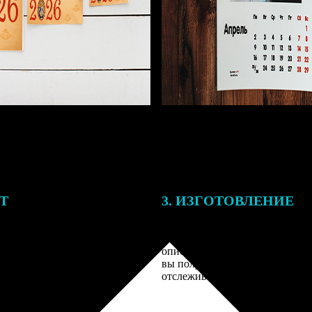
ЕТ
3. ИЗГОТОВЛЕНИЕ
подготовки заказа к печати
Оплатите заказ банковской кар
алисты могут связаться с Вами
оплаты получите подтверждение
му телефону или email для
описанием заказа. Когда отпра
я деталей.
вы получите письмо с трек-но
отслеживания.