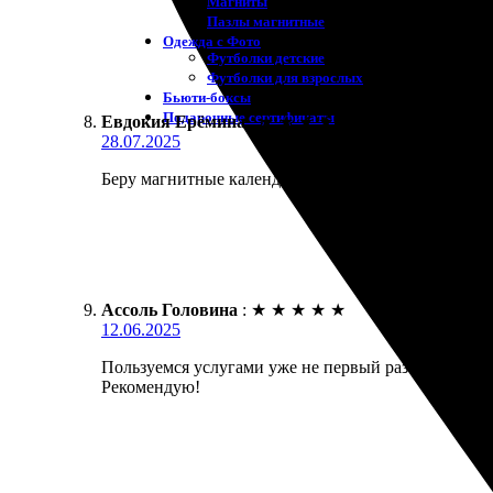
Магниты
Пазлы магнитные
Одежда с Фото
Футболки детские
Футболки для взрослых
Бьюти-боксы
Подарочные сертификаты
Евдокия Ерёмина
:
★
★
★
★
★
28.07.2025
Беру магнитные календари. Заказала несколько шту
Ассоль Головина
:
★
★
★
★
★
12.06.2025
Пользуемся услугами уже не первый раз. Все быстро
Рекомендую!