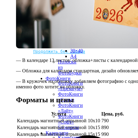
рамке
10х10
10×15
13×18
15×15
15×20
20×20
20×30
Не нашли Ваш город?
Мы доставляем по всему миру
30×30
30×40
Продолжить без города
A4
— В календаре 13 листов: обложка+листы с календарной 
Полоски
из
— Обложка для календаря стандартная, дизайн обновляе
ФотоБудки
ФотоКниги
— В кружочек на обложку добавляем фотографию с одной
ФотоКниги
именно фото хотите на обложку.
«Премиум»
ФотоКниги
Форматы и цены
«Слим»
ФотоКниги
«Лайт»
Услуга
Цена, руб.
ФотоКниги
Календарь магнитный отрывной 10x10
790
«Софт»
Календарь магнитный отрывной 10x15
890
Блокноты
Календари
Календарь магнитный отрывной 15x15
990
Календари