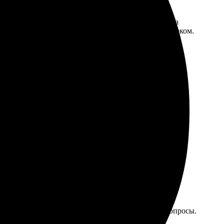
йн, загрузила фотографии, всё интуитивно. Служба
ие цвета, четкость. Календарь стал отличным подарком.
те, глаза радуются. Оперативно ответили на все вопросы.