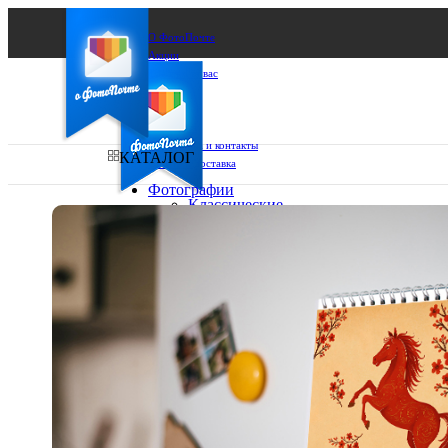
О ФотоПочте
Акции
Сделаем за вас
Бизнесу
FAQ
Франшиза
Поддержка и контакты
КАТАЛОГ
Оплата и доставка
Фотографии
Классические
фото
Ваш город:
10х10
10х15
Ваш регион доставки
13х18
15х15
Выберите из списка:
15х20
20х20
20х30
30х30
30х40
А4
Фото
в