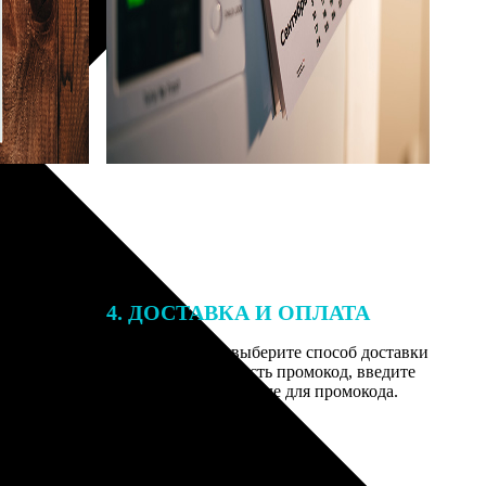
4. ДОСТАВКА И ОПЛАТА
той. После
Введите адрес и выберите способ доставки
 на email с
заказа. Если у вас есть промокод, введите
вим заказ
его в специальное поле для промокода.
мером для