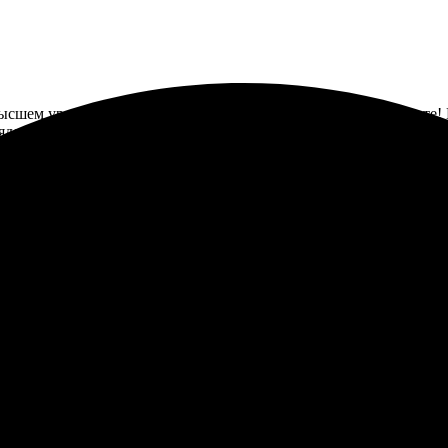
 высшем уровне. Заказал календарики, качество просто на высот
док, все аккуратно и надежно. Получилось очень красиво, сове
ь магнитных календарей, процесс оказался довольно сложным. И
яла больше времени, чем обещали. Календарь пришел, качество с