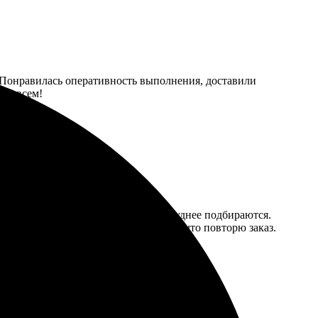
е! Понравилась оперативность выполнения, доставили
тую всем!
нтерфейс не очень удобный, фото труднее подбираются.
реднее, ожидал большего. Не уверен, что повторю заказ.