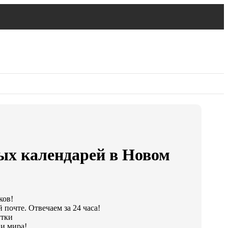
ых календарей в Новом
ков!
 почте. Отвечаем за 24 часа!
утки
и мира!