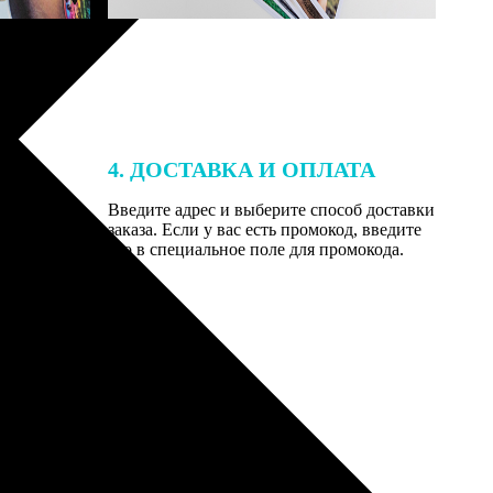
4. ДОСТАВКА И ОПЛАТА
той. После
Введите адрес и выберите способ доставки
 на email с
заказа. Если у вас есть промокод, введите
вим заказ
его в специальное поле для промокода.
мером для