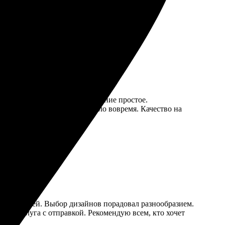
е!
оить, выбор большой, оформление простое.
авили моё оформление, пришло вовремя. Качество на
 трудностей. Выбор дизайнов порадовал разнообразием.
такая услуга с отправкой. Рекомендую всем, кто хочет