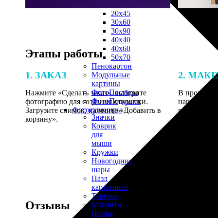
30х40
20х45
30х60
30х90
40х40
40х60
Этапы работы
50х70
Пенокартон
1. ЗАКАЗ
2. МАК
Модульные
картины
ФотоПостеры
Нажмите «Сделать заказ», выберите
В процессе 
ФотоПодушки
фотографию для создания открытки.
наши специ
Фотоcувениры
Загрузите снимок, нажмите «Добавить в
по указанно
Значки
корзину».
согласовани
Коврик
для
мыши
Кружки
Новогодние
шары
Пазл
картонный
Тарелки
Отзывы
Магниты
Пазлы