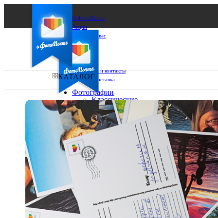
О ФотоПочте
Акции
Сделаем за вас
Бизнесу
FAQ
Франшиза
Поддержка и контакты
КАТАЛОГ
Оплата и доставка
Фотографии
Классические
фото
Ваш город:
10х10
10х15
Ваш регион доставки
13х18
15х15
Выберите из списка:
15х20
20х20
20х30
30х30
30х40
А4
Фото
в