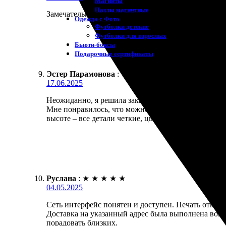
Магниты
Пазлы магнитные
Замечательный сервис! Очень удобно отправлять от
Одежда с Фото
Футболки детские
Футболки для взрослых
Бьюти-боксы
Подарочные сертификаты
Эстер Парамонова
:
★
★
★
★
★
17.06.2025
Неожиданно, я решила заказать открытки с отправк
Мне понравилось, что можно отправить прямо адре
высоте – все детали четкие, цвета яркие. Определе
Руслана
:
★
★
★
★
★
04.05.2025
Сеть интерфейс понятен и доступен. Печать откры
Доставка на указанный адрес была выполнена воврем
порадовать близких.