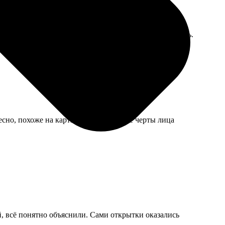
три туго проворачивается, листы сложно перелистывать.
есно, похоже на картину, но некоторые черты лица
й, всё понятно объяснили. Сами открытки оказались