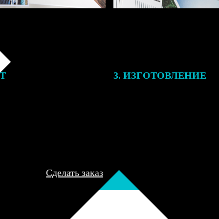
ЕТ
3. ИЗГОТОВЛЕНИЕ
подготовки заказа к печати
Оплатите заказ банковской кар
алисты могут связаться с Вами
оплаты получите подтверждение
му телефону или email для
описанием заказа. Когда отпра
я деталей.
вы получите письмо с трек-но
отслеживания.
Сделать заказ