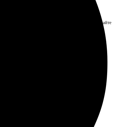
сё прошло быстро и без проблем. Заказ оформил на сайте
 с высоким качеством, цвета яркие и насыщенные.
 Порадовало, что можно отправить прямо по адресу,
талась довольна.