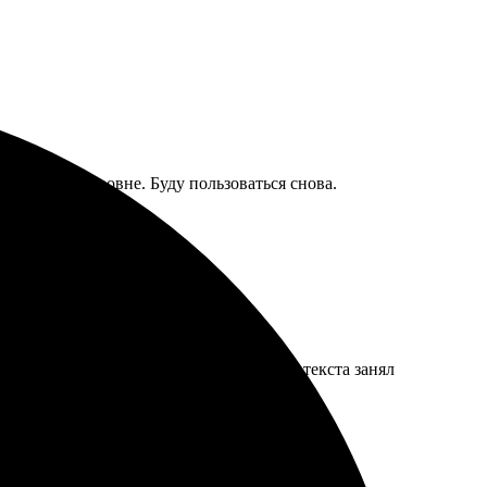
на высшем уровне. Буду пользоваться снова.
и интуитивно понятен. Выбор дизайна и текста занял
те. Результат превзошёл ожидания!