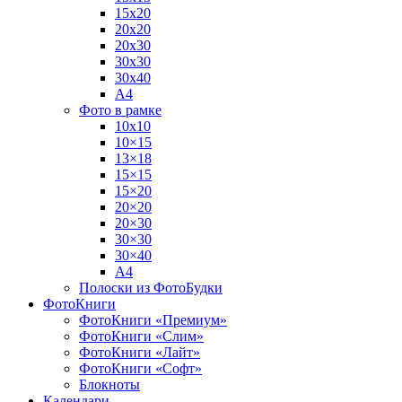
15х20
20х20
20х30
30х30
30х40
А4
Фото в рамке
10х10
10×15
13×18
15×15
15×20
20×20
20×30
30×30
30×40
A4
Полоски из ФотоБудки
ФотоКниги
ФотоКниги «Премиум»
ФотоКниги «Слим»
ФотоКниги «Лайт»
ФотоКниги «Софт»
Блокноты
Календари