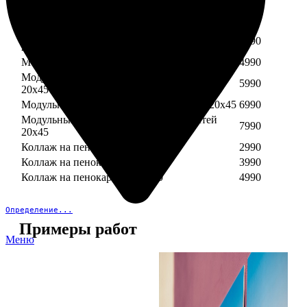
Модульный пенокартон из трех частей 30х40
3890
Модульный пенокартон из трех частей 20х45
2990
Модульный пенокартон из четырех частей
3990
20х45
Модульный пенокартон из пяти частей 20х45
4990
Модульный пенокартон из шести частей
5990
20х45
Модульный пенокартон из семи частей 20х45
6990
Модульный пенокартон из восьми частей
7990
20х45
Коллаж на пенокартоне 30х30
2990
Коллаж на пенокартоне 30х60
3990
Коллаж на пенокартоне 30х90
4990
Определение...
Примеры работ
Меню