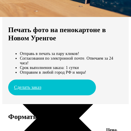
Не нашли Ваш город?
Мы доставляем по всему миру
Печать фото на пенокартоне в
Продолжить без города
Новом Уренгое
Отправь в печать за пару кликов!
Согласования по электронной почте. Отвечаем за 24
часа!
Срок выполнения заказа: 1 сутки
Отправим в любой город РФ и мира!
Сделать заказ
Форматы и цены
Цена,