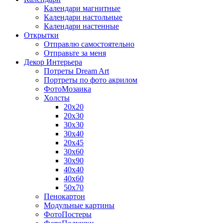
Календари магнитные
Календари настольные
Календари настенные
Открытки
Отправлю самостоятельно
Отправьте за меня
Декор Интерьера
Потреты Dream Art
Портреты по фото акрилом
ФотоМозаика
Холсты
20х20
20х30
30х30
30х40
20х45
30х60
30х90
40х40
40х60
50х70
Пенокартон
Модульные картины
ФотоПостеры