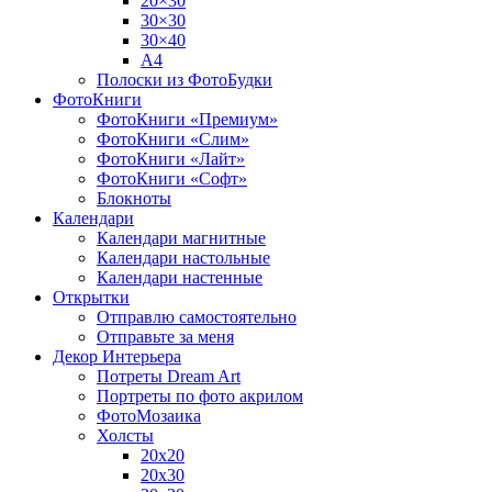
20×30
30×30
30×40
A4
Полоски из ФотоБудки
ФотоКниги
ФотоКниги «Премиум»
ФотоКниги «Слим»
ФотоКниги «Лайт»
ФотоКниги «Софт»
Блокноты
Календари
Календари магнитные
Календари настольные
Календари настенные
Открытки
Отправлю самостоятельно
Отправьте за меня
Декор Интерьера
Потреты Dream Art
Портреты по фото акрилом
ФотоМозаика
Холсты
20х20
20х30