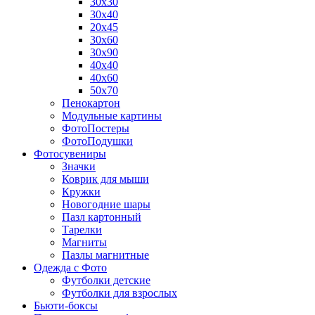
30х30
30х40
20х45
30х60
30х90
40х40
40х60
50х70
Пенокартон
Модульные картины
ФотоПостеры
ФотоПодушки
Фотоcувениры
Значки
Коврик для мыши
Кружки
Новогодние шары
Пазл картонный
Тарелки
Магниты
Пазлы магнитные
Одежда с Фото
Футболки детские
Футболки для взрослых
Бьюти-боксы