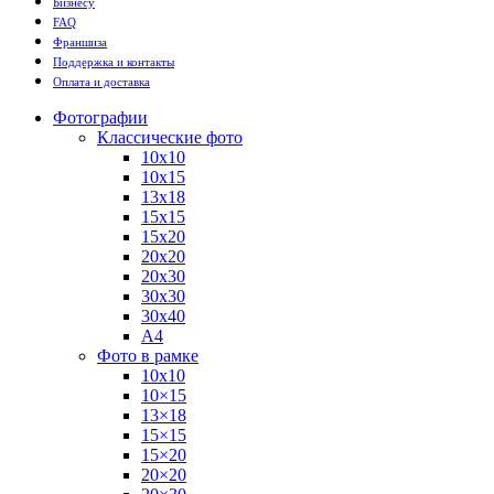
Бизнесу
FAQ
Франшиза
Поддержка и контакты
Оплата и доставка
Фотографии
Классические фото
10х10
10х15
13х18
15х15
15х20
20х20
20х30
30х30
30х40
А4
Фото в рамке
10х10
10×15
13×18
15×15
15×20
20×20