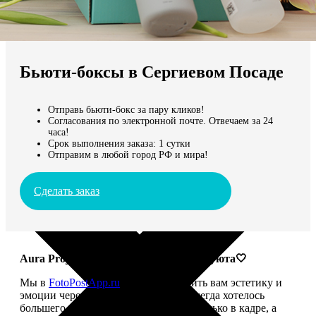
Не нашли Ваш город?
Мы доставляем по всему миру
Бьюти-боксы в Сергиевом Посаде
Продолжить без города
Отправь бьюти-бокс за пару кликов!
Согласования по электронной почте. Отвечаем за 24
часа!
Срок выполнения заказа: 1 сутки
Отправим в любой город РФ и мира!
Сделать заказ
Aura Project: твой ритуал красоты и уюта🤍
Мы в
FotoPostApp.ru
привыкли дарить вам эстетику и
эмоции через фотографии. Но нам всегда хотелось
большего — чтобы красота жила не только в кадре, а