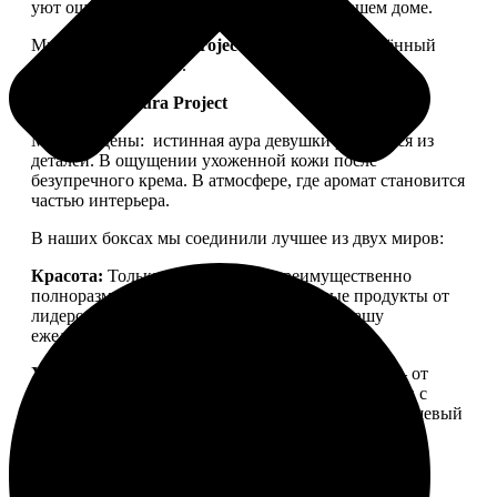
уют ощущался не только в ленте, но и в вашем доме.
Мы запускаем
Aura Project
— проект, посвящённый
осознанной красоте.
Философия Aura Project
Мы убеждены:
истинная аура девушки рождается из
деталей. В ощущении ухоженной кожи после
безупречного крема. В атмосфере, где аромат становится
частью интерьера.
В наших боксах мы соединили лучшее из двух миров:
Красота:
Только качественная, преимущественно
полноразмерная косметика. Проверенные продукты от
лидеров бьюти-рынка, которые войдут в вашу
ежедневную рутину.
Уют:
Детали для дома, создающие настроение — от
свечей для медитации до арома-капсул для стирки с
уникальной парфюмерной молекулой. Тонкий нишевый
аромат, ощущение тепла и пространства, в которое
хочется возвращаться.
Aura Project
— это
персональный ритуал заботы о