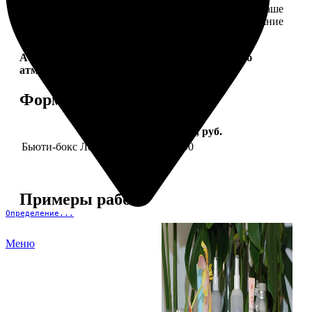
себе. Это коллекция продуктов, которые создадут ваше
идеальное настроение и подчеркнут природное сияние
— как снаружи, так и изнутри.
Aura Project by
FotoPostApp.ru
— создай свою
атмосферу!
Форматы и цены
Услуга
Цена, руб.
Бьюти-бокс Леди Mail "Весна"
2590
Примеры работ
Определение...
Меню