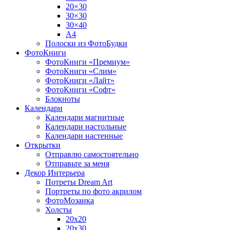
20×30
30×30
30×40
A4
Полоски из ФотоБудки
ФотоКниги
ФотоКниги «Премиум»
ФотоКниги «Слим»
ФотоКниги «Лайт»
ФотоКниги «Софт»
Блокноты
Календари
Календари магнитные
Календари настольные
Календари настенные
Открытки
Отправлю самостоятельно
Отправьте за меня
Декор Интерьера
Потреты Dream Art
Портреты по фото акрилом
ФотоМозаика
Холсты
20х20
20х30