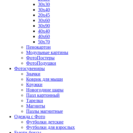
30х30
30х40
20х45
30х60
30х90
40х40
40х60
50х70
Пенокартон
Модульные картины
ФотоПостеры
ФотоПодушки
Фотоcувениры
Значки
Коврик для мыши
Кружки
Новогодние шары
Пазл картонный
Тарелки
Магниты
Пазлы магнитные
Одежда с Фото
Футболки детские
Футболки для взрослых
Бьюти-боксы