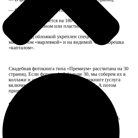
— Страницы плотные, толщина 1 мм.
— Книга раскрывается на 180 градусов, развороты
укреплены картоном или пластиком.
— Блок под обложкой укреплен специальным
материалом «марлевкой» и на видимой части корешка
«капталом».
Свадебная фотокнига типа «Премиум» рассчитана на 30
страниц. Если фотографий больше 30, мы соберем их в
коллажи и аккуратно разместим в фотокниге (услуга
включена, стоимость останется прежней). А потом
пришлем вам на согласование развороты.
Форматы и цены
Услуга
Цена, руб.
ФотоКнига "Премиум" 10x10
от 2490
ФотоКнига "Премиум" 10x15
от 2890