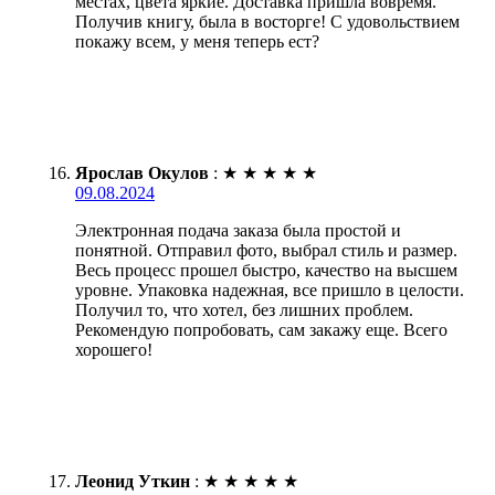
местах, цвета яркие. Доставка пришла вовремя.
Получив книгу, была в восторге! С удовольствием
покажу всем, у меня теперь ест?
Ярослав Окулов
:
★
★
★
★
★
09.08.2024
Электронная подача заказа была простой и
понятной. Отправил фото, выбрал стиль и размер.
Весь процесс прошел быстро, качество на высшем
уровне. Упаковка надежная, все пришло в целости.
Получил то, что хотел, без лишних проблем.
Рекомендую попробовать, сам закажу еще. Всего
хорошего!
Леонид Уткин
:
★
★
★
★
★