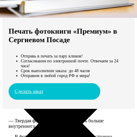
Не нашли Ваш город?
Мы доставляем по всему миру
Печать фотокниги «Премиум» в
Продолжить без города
Сергиевом Посаде
Отправь в печать за пару кликов!
Согласования по электронной почте. Отвечаем за 24
часа!
Срок выполнения заказа: до 48 часов
Отправим в любой город РФ и мира!
Сделать заказ
— Твердая фотообложка, размер чуть больше
внутреннего блока.
— В фотокниге может быть от 20 до 100 страниц.