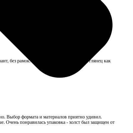
онально.
нт, без рамок. Пришли за три дня, четкие, глянец как
тно. Выбор формата и материалов приятно удивил.
ые. Очень понравилась упаковка - холст был защищен от