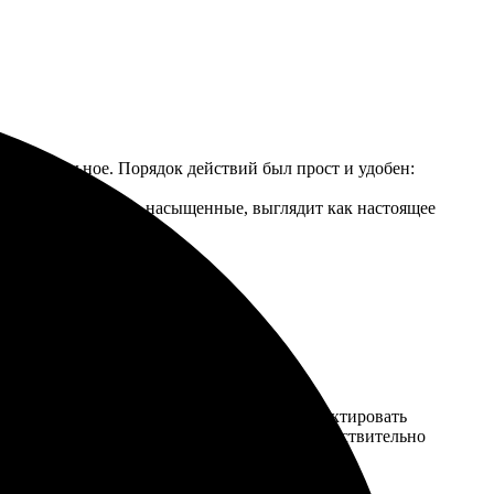
 поразительное. Порядок действий был прост и удобен:
 Печать яркая, цвета насыщенные, выглядит как настоящее
нужный шаблон. Порадовало, что можно редактировать
ка надежная, никаких повреждений. Цены действительно