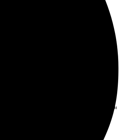
и.
стро загрузил картинку. Ребята оперативно связались и
ю, сразу видно, что профессионалы!