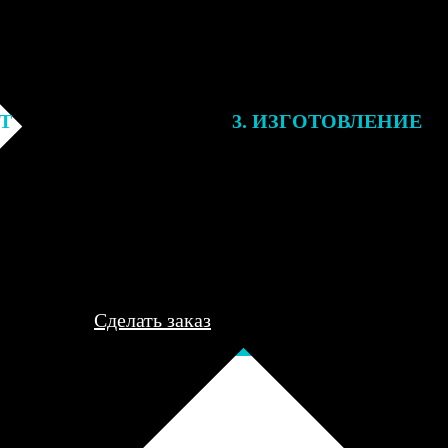
ЕТ
3. ИЗГОТОВЛЕНИЕ
подготовки заказа к печати
Оплатите заказ банковской кар
алисты могут связаться с Вами
оплаты получите подтверждение
му телефону или email для
описанием заказа. Когда отпра
я деталей.
вы получите письмо с трек-но
отслеживания.
Сделать заказ