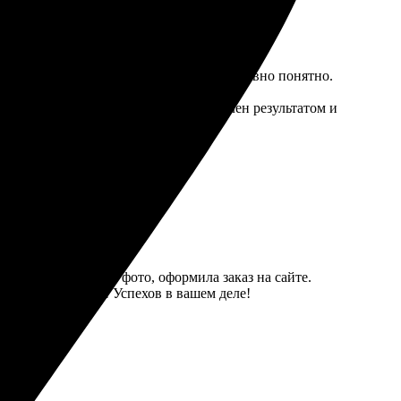
аза легко прошел через сайт, всё интуитивно понятно.
.
ратной упаковке. В целом, очень доволен результатом и
 простым — выбрала фото, оформила заказ на сайте.
льно закажу ещё! Успехов в вашем деле!