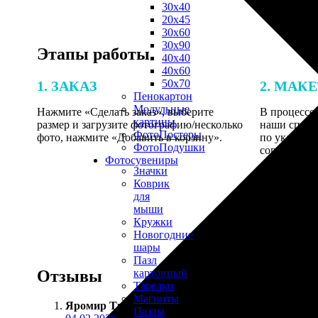
30х40
20х45
30х60
30х90
Этапы работы
40х40
40х60
50х70
1. ЗАКАЗ
2. МАК
Пенокартон
Модульные
Нажмите «Сделать заказ», выберите
В процессе 
картины
размер и загрузите фотографию/несколько
наши специ
ФотоПостеры
фото, нажмите «Добавить в корзину».
по указанно
ФотоПодушки
согласовани
Фотоcувениры
Значки
Коврик
для
мыши
Кружки
Новогодние
шары
Пазл
Отзывы
картонный
Тарелки
Магниты
Яромир Ткачёв
:
Пазлы