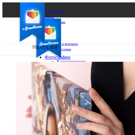
О ФотоПочте
Акции
Сделаем за вас
Бизнесу
FAQ
Франшиза
Поддержка и контакты
КАТАЛОГ
Оплата и доставка
Фотографии
Классические
фото
Ваш город:
10х10
10х15
Ваш регион доставки
13х18
15х15
Выберите из списка:
15х20
20х20
20х30
30х30
30х40
А4
Фото
в