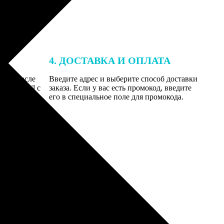
4. ДОСТАВКА И ОПЛАТА
той. После
Введите адрес и выберите способ доставки
 на email с
заказа. Если у вас есть промокод, введите
вим заказ
его в специальное поле для промокода.
мером для