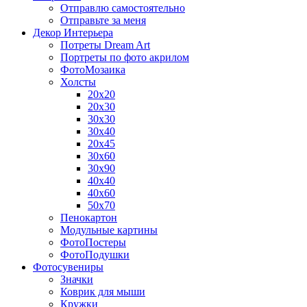
Отправлю самостоятельно
Отправьте за меня
Декор Интерьера
Потреты Dream Art
Портреты по фото акрилом
ФотоМозаика
Холсты
20х20
20х30
30х30
30х40
20х45
30х60
30х90
40х40
40х60
50х70
Пенокартон
Модульные картины
ФотоПостеры
ФотоПодушки
Фотоcувениры
Значки
Коврик для мыши
Кружки