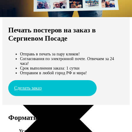
Не нашли Ваш город?
Мы доставляем по всему миру
Печать постеров на заказ в
Продолжить без города
Сергиевом Посаде
Отправь в печать за пару кликов!
Согласования по электронной почте. Отвечаем за 24
часа!
Срок выполнения заказа: 1 сутки
Отправим в любой город РФ и мира!
Сделать заказ
Форматы и цены
Услуга
Цена, руб.