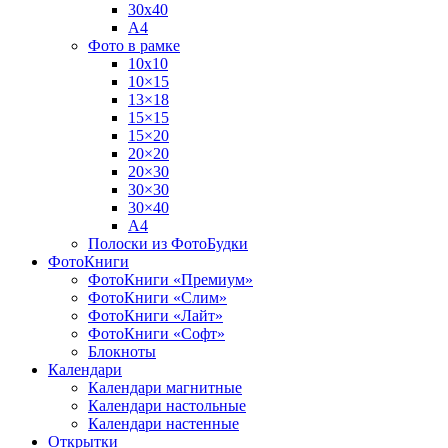
30х40
А4
Фото в рамке
10х10
10×15
13×18
15×15
15×20
20×20
20×30
30×30
30×40
A4
Полоски из ФотоБудки
ФотоКниги
ФотоКниги «Премиум»
ФотоКниги «Слим»
ФотоКниги «Лайт»
ФотоКниги «Софт»
Блокноты
Календари
Календари магнитные
Календари настольные
Календари настенные
Открытки