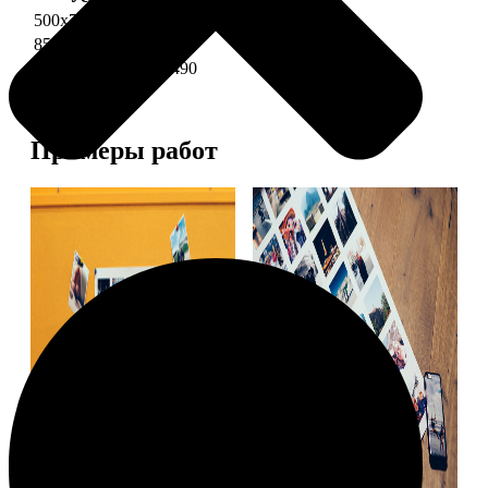
500х700 глянец
2490
850х600 глянец
3490
1200х850 глянец
5490
Примеры работ