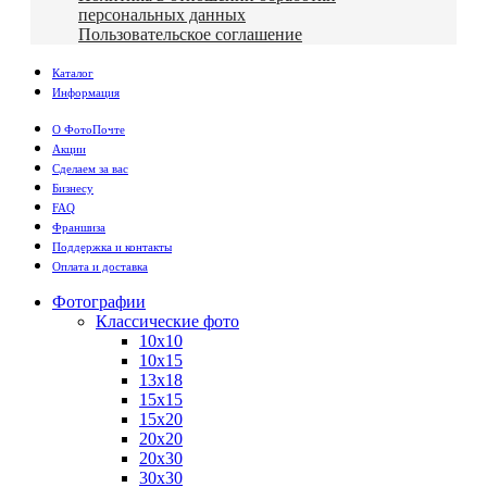
персональных данных
Пользовательское соглашение
Каталог
Информация
О ФотоПочте
Акции
Сделаем за вас
Бизнесу
FAQ
Франшиза
Поддержка и контакты
Оплата и доставка
Фотографии
Классические фото
10х10
10х15
13х18
15х15
15х20
20х20
20х30
30х30