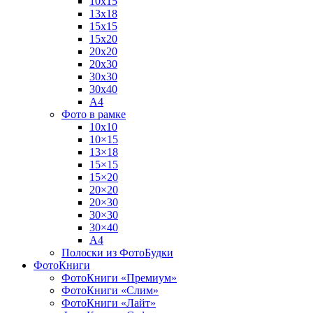
10х15
13х18
15х15
15х20
20х20
20х30
30х30
30х40
А4
Фото в рамке
10х10
10×15
13×18
15×15
15×20
20×20
20×30
30×30
30×40
A4
Полоски из ФотоБудки
ФотоКниги
ФотоКниги «Премиум»
ФотоКниги «Слим»
ФотоКниги «Лайт»