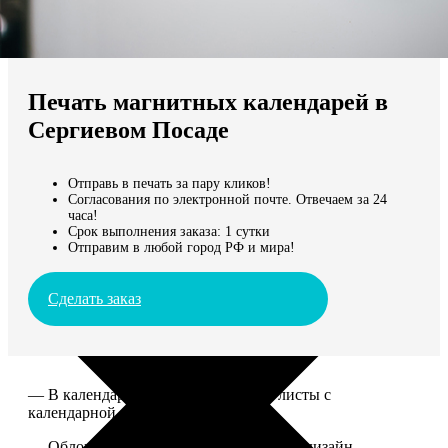
Не нашли Ваш город?
Мы доставляем по всему миру
Печать магнитных календарей в
Продолжить без города
Сергиевом Посаде
Отправь в печать за пару кликов!
Согласования по электронной почте. Отвечаем за 24
часа!
Срок выполнения заказа: 1 сутки
Отправим в любой город РФ и мира!
Сделать заказ
— В календаре 13 листов: обложка+листы с
календарной сеткой.
— Обложка для календаря стандартная, дизайн