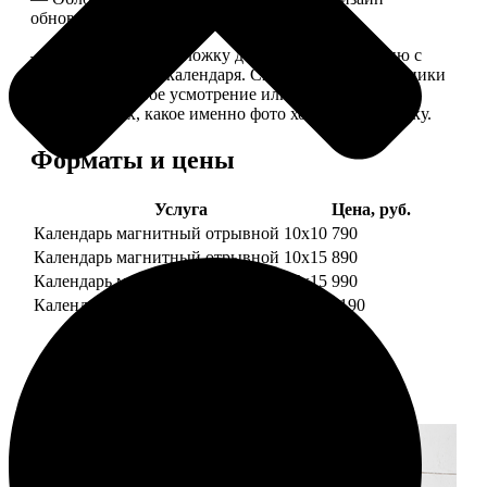
обновляем каждый год.
— В кружочек на обложку добавляем фотографию с
одной из страниц календаря. Снимок наши сотрудники
выбирают на свое усмотрение или пишите в
комментариях, какое именно фото хотите на обложку.
Форматы и цены
Услуга
Цена, руб.
Календарь магнитный отрывной 10x10
790
Календарь магнитный отрывной 10x15
890
Календарь магнитный отрывной 15x15
990
Календарь магнитный отрывной 15x20
1190
Примеры работ