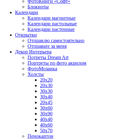
ФотоКниги «Софт»
Блокноты
Календари
Календари магнитные
Календари настольные
Календари настенные
Открытки
Отправлю самостоятельно
Отправьте за меня
Декор Интерьера
Потреты Dream Art
Портреты по фото акрилом
ФотоМозаика
Холсты
20х20
20х30
30х30
30х40
20х45
30х60
30х90
40х40
40х60
50х70
Пенокартон