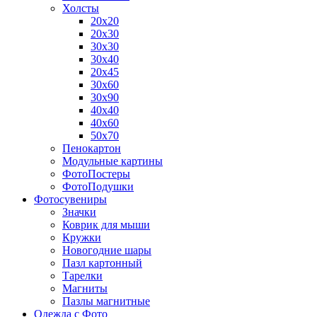
Холсты
20х20
20х30
30х30
30х40
20х45
30х60
30х90
40х40
40х60
50х70
Пенокартон
Модульные картины
ФотоПостеры
ФотоПодушки
Фотоcувениры
Значки
Коврик для мыши
Кружки
Новогодние шары
Пазл картонный
Тарелки
Магниты
Пазлы магнитные
Одежда с Фото