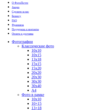
О ФотоПочте
Акции
Сделаем за вас
Бизнесу
FAQ
Франшиза
Поддержка и контакты
Оплата и доставка
Фотографии
Классические фото
10х10
10х15
13х18
15х15
15х20
20х20
20х30
30х30
30х40
А4
Фото в рамке
10х10
10×15
13×18