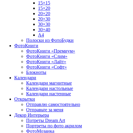
15×15
15×20
20×20
20×30
30×30
30×40
A4
Полоски из ФотоБудки
ФотоКниги
ФотоКниги «Премиум»
ФотоКниги «Слим»
ФотоКниги «Лайт»
ФотоКниги «Софт»
Блокноты
Календари
Календари магнитные
Календари настольные
Календари настенные
Открытки
Отправлю самостоятельно
Отправьте за меня
Декор Интерьера
Потреты Dream Art
Портреты по фото акрилом
ФотоМозаика