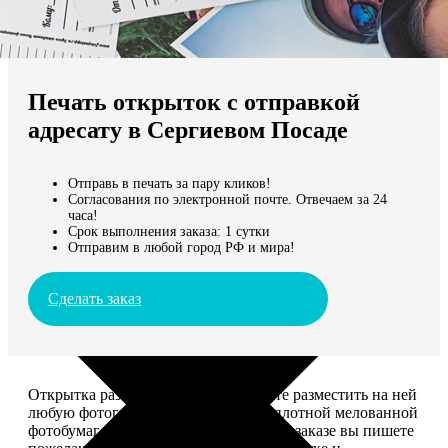
Не нашли Ваш город?
Мы доставляем по всему миру
Печать открыток с отправкой
Продолжить без города
адресату в Сергиевом Посаде
Отправь в печать за пару кликов!
Согласования по электронной почте. Отвечаем за 24
часа!
Срок выполнения заказа: 1 сутки
Отправим в любой город РФ и мира!
Сделать заказ
Открытка размером 10*15, вы можете разместить на ней
любую фотографию. Печатается на плотной мелованной
фотобумаге плотностью 300 г/м2. При заказе вы пишете