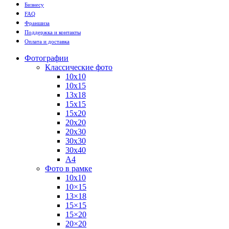
Бизнесу
FAQ
Франшиза
Поддержка и контакты
Оплата и доставка
Фотографии
Классические фото
10х10
10х15
13х18
15х15
15х20
20х20
20х30
30х30
30х40
А4
Фото в рамке
10х10
10×15
13×18
15×15
15×20
20×20