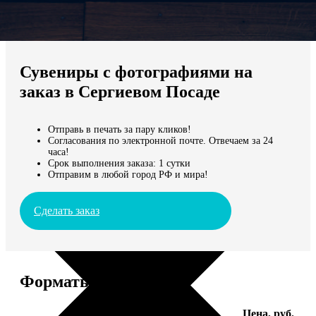
Не нашли Ваш город?
Мы доставляем по всему миру
Сувениры с фотографиями на
Продолжить без города
заказ в Сергиевом Посаде
Отправь в печать за пару кликов!
Согласования по электронной почте. Отвечаем за 24
часа!
Срок выполнения заказа: 1 сутки
Отправим в любой город РФ и мира!
Сделать заказ
Форматы и цены
Услуга
Цена, руб.