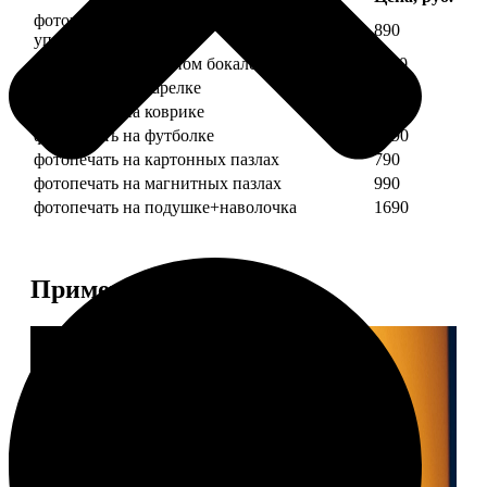
фотопечать на кружке + подарочная
890
упаковка
фотопечать на пивном бокале
1190
фотопечать на тарелке
1190
фотопечать на коврике
690
фотопечать на футболке
1490
фотопечать на картонных пазлах
790
фотопечать на магнитных пазлах
990
фотопечать на подушке+наволочка
1690
Примеры работ