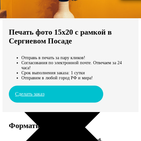
Не нашли Ваш город?
Мы доставляем по всему миру
Печать фото 15х20 с рамкой в
Продолжить без города
Сергиевом Посаде
Отправь в печать за пару кликов!
Согласования по электронной почте. Отвечаем за 24
часа!
Срок выполнения заказа: 1 сутки
Отправим в любой город РФ и мира!
Сделать заказ
Форматы и цены
Услуга
Цена, руб.