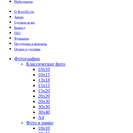
Информация
О ФотоПочте
Акции
Сделаем за вас
Бизнесу
FAQ
Франшиза
Поддержка и контакты
Оплата и доставка
Фотографии
Классические фото
10х10
10х15
13х18
15х15
15х20
20х20
20х30
30х30
30х40
А4
Фото в рамке
10х10