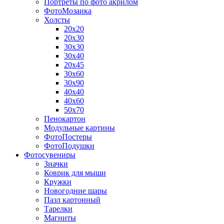
Портреты по фото акрилом
ФотоМозаика
Холсты
20х20
20х30
30х30
30х40
20х45
30х60
30х90
40х40
40х60
50х70
Пенокартон
Модульные картины
ФотоПостеры
ФотоПодушки
Фотоcувениры
Значки
Коврик для мыши
Кружки
Новогодние шары
Пазл картонный
Тарелки
Магниты