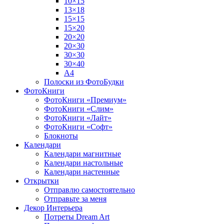
10×15
13×18
15×15
15×20
20×20
20×30
30×30
30×40
A4
Полоски из ФотоБудки
ФотоКниги
ФотоКниги «Премиум»
ФотоКниги «Слим»
ФотоКниги «Лайт»
ФотоКниги «Софт»
Блокноты
Календари
Календари магнитные
Календари настольные
Календари настенные
Открытки
Отправлю самостоятельно
Отправьте за меня
Декор Интерьера
Потреты Dream Art