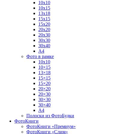
10х10
10х15
13х18
15х15
15х20
20х20
20х30
30х30
30х40
А4
Фото в рамке
10х10
10×15
13×18
15×15
15×20
20×20
20×30
30×30
30×40
A4
Полоски из ФотоБудки
ФотоКниги
ФотоКниги «Премиум»
ФотоКниги «Слим»