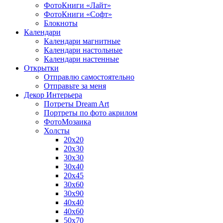
ФотоКниги «Лайт»
ФотоКниги «Софт»
Блокноты
Календари
Календари магнитные
Календари настольные
Календари настенные
Открытки
Отправлю самостоятельно
Отправьте за меня
Декор Интерьера
Потреты Dream Art
Портреты по фото акрилом
ФотоМозаика
Холсты
20х20
20х30
30х30
30х40
20х45
30х60
30х90
40х40
40х60
50х70