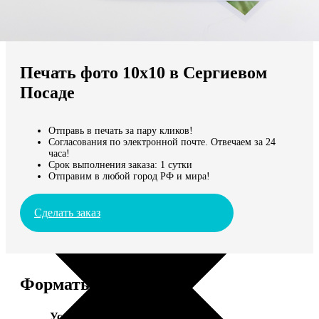
Не нашли Ваш город?
Мы доставляем по всему миру
Печать фото 10х10 в Сергиевом
Продолжить без города
Посаде
Отправь в печать за пару кликов!
Согласования по электронной почте. Отвечаем за 24
часа!
Срок выполнения заказа: 1 сутки
Отправим в любой город РФ и мира!
Сделать заказ
Форматы и цены
Услуга
Цена, руб.