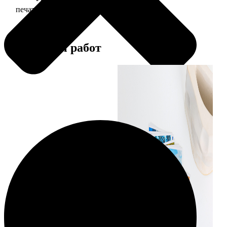
печать фото 10х10
19
Примеры работ