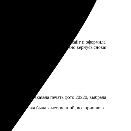
ро: выбрала картинки, загрузила на сайт и оформила
ениры — кружки, значки. Обязательно вернусь снова!
ел очень легко. Заказала печать фото 20х20, выбрала
рмления. Упаковка была качественной, все пришло в