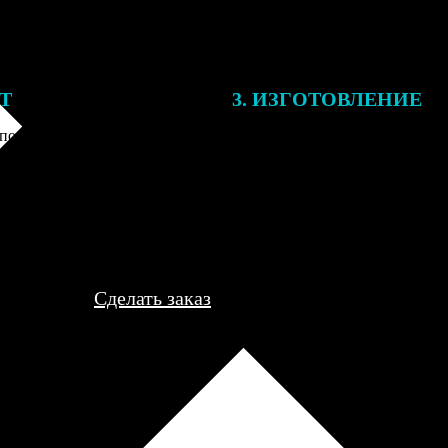
ЕТ
3. ИЗГОТОВЛЕНИЕ
подготовки заказа к печати
Оплатите заказ банковской кар
алисты могут связаться с Вами
оплаты получите подтверждение
му телефону или email для
описанием заказа. Когда отпра
я деталей.
вы получите письмо с трек-но
отслеживания.
Сделать заказ