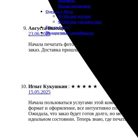
Магниты
Пазлы магнитные
Одежда с Фото
Футболки детские
Футболки для взрослых
Бьюти-боксы
Августа Высоцкая
:
★
★
★
★
★
Подарочные сертификаты
23.06.2025
Начала печатать фото и осталась довольна! Заказал
заказ. Доставка пришла точно в срок, а качество 
Игнат Кукушкин
:
★
★
★
★
★
15.05.2025
Начала пользоваться услугами этой компании для пе
формат и оформление, все интуитивно понятно.
Ожидала, что заказ будет готов долго, но меня пр
идеальном состоянии. Теперь знаю, где печатать с