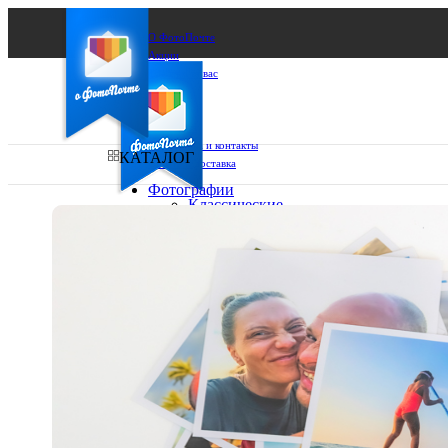
О ФотоПочте
Акции
Сделаем за вас
Бизнесу
FAQ
Франшиза
Поддержка и контакты
КАТАЛОГ
Оплата и доставка
Фотографии
Классические
фото
Ваш город:
10х10
10х15
Ваш регион доставки
13х18
15х15
Выберите из списка:
15х20
20х20
20х30
30х30
30х40
А4
Фото
в