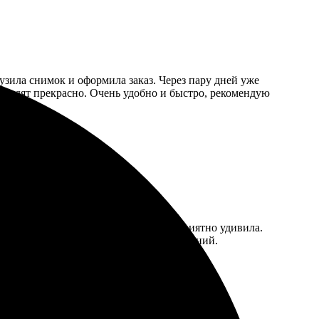
грузила снимок и оформила заказ. Через пару дней уже
ыглядят прекрасно. Очень удобно и быстро, рекомендую
 Доставка в Сергиевом Посаде меня приятно удивила.
осами. Буду заказывать снова без сомнений.