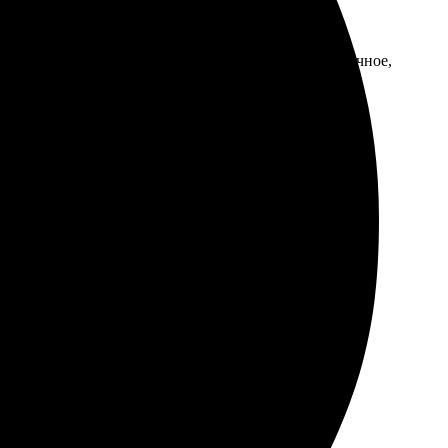
 всё в срок, пришло почти в идеале. Качество отличное,
ятный процесс. Рекомендую!
у заказывать снова!