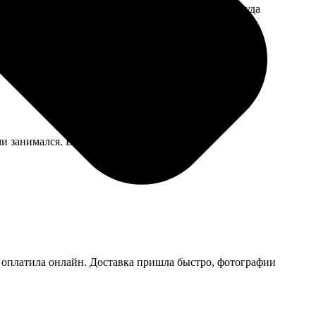
о, ровно то, что нужно. Удобно, не пришлось никуда
ами занимался. Вежливый попался парень.
, оплатила онлайн. Доставка пришла быстро, фотографии