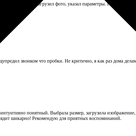
ал всё онлайн, загрузил фото, указал параметры. Пришло быстр
редупредил звонком что пробки. Не критично, я как раз дома дел
и интуитивно понятный. Выбрала размер, загрузила изображение
глядит шикарно! Рекомендую для приятных воспоминаний.