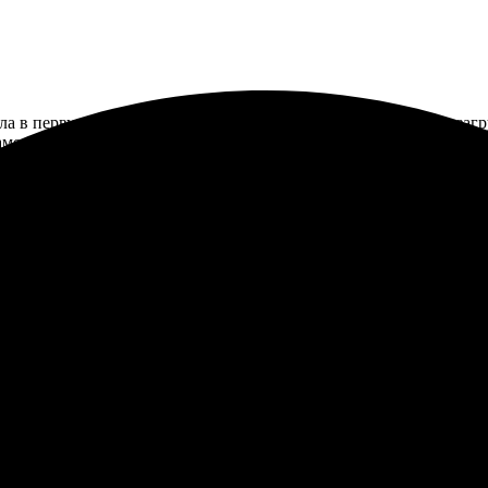
зала в первую очередь фото 20х20. Все очень просто: выбрала, за
замечательное! Цвета яркие и насыщенные, а сами фотографии в
ать фото 20х20. Онлайн-оформление удобное, быстро разобрался.
щенные. Обслуживание на высшем уровне, всегда помогли с вопр