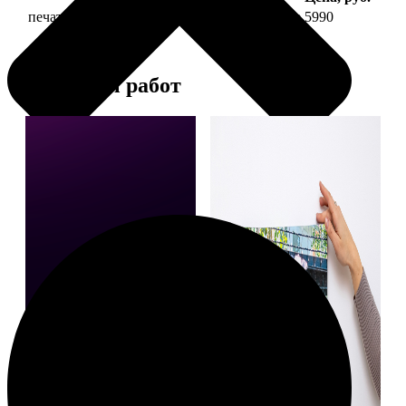
печать фото на холсте 50х70 на подрамнике
5990
Примеры работ