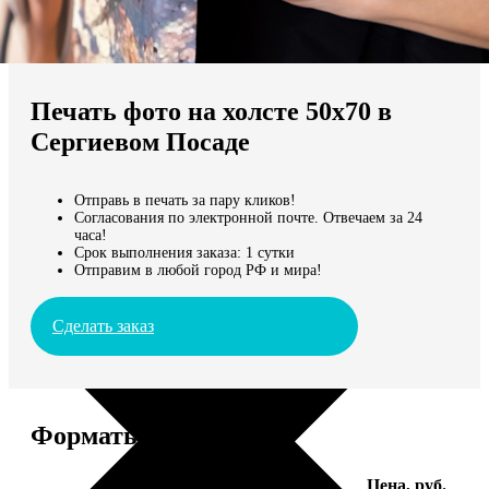
Не нашли Ваш город?
Мы доставляем по всему миру
Печать фото на холсте 50х70 в
Продолжить без города
Сергиевом Посаде
Отправь в печать за пару кликов!
Согласования по электронной почте. Отвечаем за 24
часа!
Срок выполнения заказа: 1 сутки
Отправим в любой город РФ и мира!
Сделать заказ
Форматы и цены
Услуга
Цена, руб.