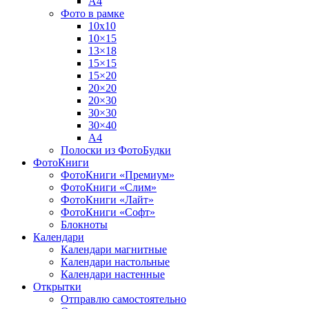
А4
Фото в рамке
10х10
10×15
13×18
15×15
15×20
20×20
20×30
30×30
30×40
A4
Полоски из ФотоБудки
ФотоКниги
ФотоКниги «Премиум»
ФотоКниги «Слим»
ФотоКниги «Лайт»
ФотоКниги «Софт»
Блокноты
Календари
Календари магнитные
Календари настольные
Календари настенные
Открытки
Отправлю самостоятельно