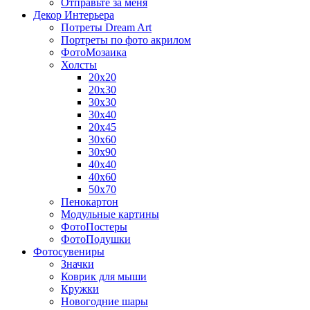
Отправьте за меня
Декор Интерьера
Потреты Dream Art
Портреты по фото акрилом
ФотоМозаика
Холсты
20х20
20х30
30х30
30х40
20х45
30х60
30х90
40х40
40х60
50х70
Пенокартон
Модульные картины
ФотоПостеры
ФотоПодушки
Фотоcувениры
Значки
Коврик для мыши
Кружки
Новогодние шары