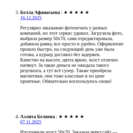
Белла Афанасьева
:
★
★
★
★
★
16.12.2025
Регулярно заказываю фотопечать у разных
компаний, но этот сервис удивил. Загрузила фото,
выбрала размер 50х70, сама отредактировала,
добавила рамку, все просто и удобно. Оформление
прошло быстро, на следующий день уже была
готова, а курьер доставил без задержек.
Качество на высоте, цвета яркие, холст отлично
натянут. За такие деньги не ожидала такого
результата, а тут всё супер. Также приобрела
магнитики, они тоже классные и по цене
приятные. Обязательно воспользуюсь снова!
Аэлита Беляева
:
★
★
★
★
★
07.11.2025
Изготовили холст 50х70. Заказала через сайт —