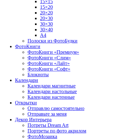
15×15
15×20
20×20
20×30
30×30
30×40
A4
Полоски из ФотоБудки
ФотоКниги
ФотоКниги «Премиум»
ФотоКниги «Слим»
ФотоКниги «Лайт»
ФотоКниги «Софт»
Блокноты
Календари
Календари магнитные
Календари настольные
Календари настенные
Открытки
Отправлю самостоятельно
Отправьте за меня
Декор Интерьера
Потреты Dream Art
Портреты по фото акрилом
ФотоМозаика