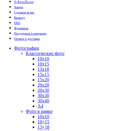
О ФотоПочте
Акции
Сделаем за вас
Бизнесу
FAQ
Франшиза
Поддержка и контакты
Оплата и доставка
Фотографии
Классические фото
10х10
10х15
13х18
15х15
15х20
20х20
20х30
30х30
30х40
А4
Фото в рамке
10х10
10×15
13×18