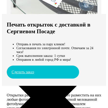
Не нашли Ваш город?
Мы доставляем по всему миру
Печать открыток с доставкой в
Продолжить без города
Сергиевом Посаде
Отправь в печать за пару кликов!
Согласования по электронной почте. Отвечаем за 24
часа!
Срок выполнения заказа: 1 сутки
Отправим в любой город РФ и мира!
Сделать заказ
Открытки размером 10*15, вы можете разместить на них
любые фотографии. Печатаем на плотной мелованной
фотобумаге плотностью 300 г/м2. Мы пришлем