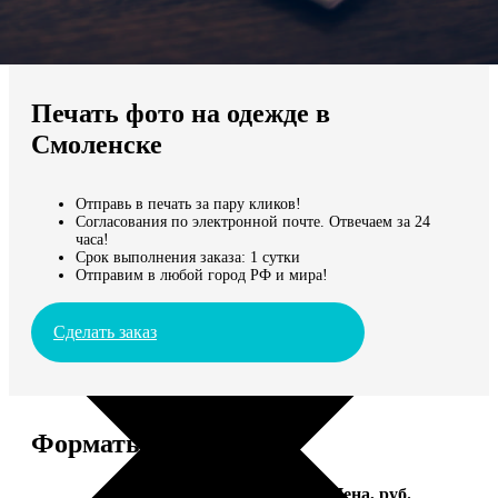
Не нашли Ваш город?
Мы доставляем по всему миру
Печать фото на одежде в
Продолжить без города
Смоленске
Отправь в печать за пару кликов!
Согласования по электронной почте. Отвечаем за 24
часа!
Срок выполнения заказа: 1 сутки
Отправим в любой город РФ и мира!
Сделать заказ
Форматы и цены
Услуга
Цена, руб.