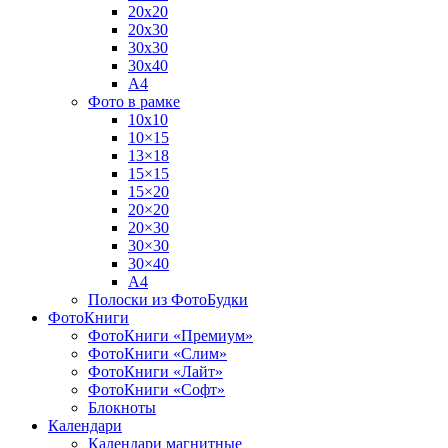
20х20
20х30
30х30
30х40
А4
Фото в рамке
10х10
10×15
13×18
15×15
15×20
20×20
20×30
30×30
30×40
A4
Полоски из ФотоБудки
ФотоКниги
ФотоКниги «Премиум»
ФотоКниги «Слим»
ФотоКниги «Лайт»
ФотоКниги «Софт»
Блокноты
Календари
Календари магнитные