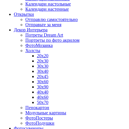
Календари настольные
Календари настенные
Открытки
Отправлю самостоятельно
Отправьте за меня
Декор Интерьера
Потреты Dream Art
Портреты по фото акрилом
ФотоМозаика
Холсты
20х20
20х30
30х30
30х40
20х45
30х60
30х90
40х40
40х60
50х70
Пенокартон
Модульные картины
ФотоПостеры
ФотоПодушки
Фотоcувениры