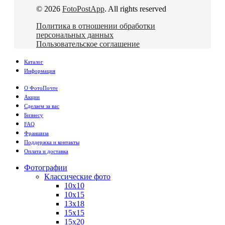
© 2026
FotoPostApp
. All rights reserved
Политика в отношении обработки
персональных данных
Пользовательское соглашение
Каталог
Информация
О ФотоПочте
Акции
Сделаем за вас
Бизнесу
FAQ
Франшиза
Поддержка и контакты
Оплата и доставка
Фотографии
Классические фото
10х10
10х15
13х18
15х15
15х20