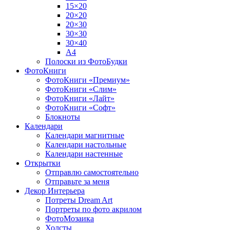
15×20
20×20
20×30
30×30
30×40
A4
Полоски из ФотоБудки
ФотоКниги
ФотоКниги «Премиум»
ФотоКниги «Слим»
ФотоКниги «Лайт»
ФотоКниги «Софт»
Блокноты
Календари
Календари магнитные
Календари настольные
Календари настенные
Открытки
Отправлю самостоятельно
Отправьте за меня
Декор Интерьера
Потреты Dream Art
Портреты по фото акрилом
ФотоМозаика
Холсты