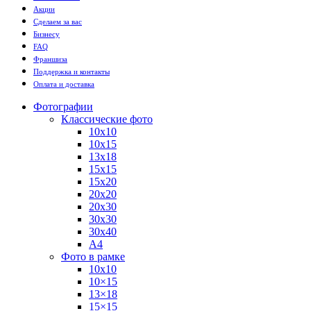
Акции
Сделаем за вас
Бизнесу
FAQ
Франшиза
Поддержка и контакты
Оплата и доставка
Фотографии
Классические фото
10х10
10х15
13х18
15х15
15х20
20х20
20х30
30х30
30х40
А4
Фото в рамке
10х10
10×15
13×18
15×15