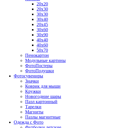
20х20
20х30
30х30
30х40
20х45
30х60
30х90
40х40
40х60
50х70
Пенокартон
Модульные картины
ФотоПостеры
ФотоПодушки
Фотоcувениры
Значки
Коврик для мыши
Кружки
Новогодние шары
Пазл картонный
Тарелки
Магниты
Пазлы магнитные
Одежда с Фото
Футболки детские