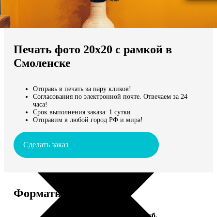
Не нашли Ваш город?
Мы доставляем по всему миру
Печать фото 20х20 с рамкой в
Продолжить без города
Смоленске
Отправь в печать за пару кликов!
Согласования по электронной почте. Отвечаем за 24
часа!
Срок выполнения заказа: 1 сутки
Отправим в любой город РФ и мира!
Сделать заказ
Форматы и цены
Услуга
Цена, руб.