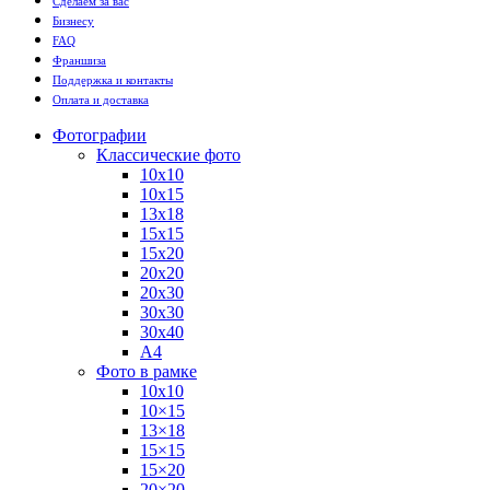
Сделаем за вас
Бизнесу
FAQ
Франшиза
Поддержка и контакты
Оплата и доставка
Фотографии
Классические фото
10х10
10х15
13х18
15х15
15х20
20х20
20х30
30х30
30х40
А4
Фото в рамке
10х10
10×15
13×18
15×15
15×20
20×20