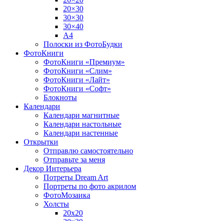
20×30
30×30
30×40
A4
Полоски из ФотоБудки
ФотоКниги
ФотоКниги «Премиум»
ФотоКниги «Слим»
ФотоКниги «Лайт»
ФотоКниги «Софт»
Блокноты
Календари
Календари магнитные
Календари настольные
Календари настенные
Открытки
Отправлю самостоятельно
Отправьте за меня
Декор Интерьера
Потреты Dream Art
Портреты по фото акрилом
ФотоМозаика
Холсты
20х20