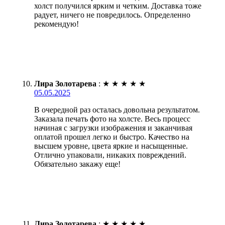
холст получился ярким и четким. Доставка тоже
радует, ничего не повредилось. Определенно
рекомендую!
Лира Золотарева
:
★
★
★
★
★
05.05.2025
В очередной раз осталась довольна результатом.
Заказала печать фото на холсте. Весь процесс
начиная с загрузки изображения и заканчивая
оплатой прошел легко и быстро. Качество на
высшем уровне, цвета яркие и насыщенные.
Отлично упаковали, никаких повреждений.
Обязательно закажу еще!
Лира Золотарева
:
★
★
★
★
★