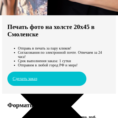
Не нашли Ваш город?
Мы доставляем по всему миру
Печать фото на холсте 20х45 в
Продолжить без города
Смоленске
Отправь в печать за пару кликов!
Согласования по электронной почте. Отвечаем за 24
часа!
Срок выполнения заказа: 1 сутки
Отправим в любой город РФ и мира!
Сделать заказ
Форматы и цены
Услуга
Цена, руб.