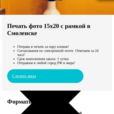
Не нашли Ваш город?
Мы доставляем по всему миру
Печать фото 15х20 с рамкой в
Продолжить без города
Смоленске
Отправь в печать за пару кликов!
Согласования по электронной почте. Отвечаем за 24
часа!
Срок выполнения заказа: 1 сутки
Отправим в любой город РФ и мира!
Сделать заказ
Форматы и цены
Услуга
Цена, руб.