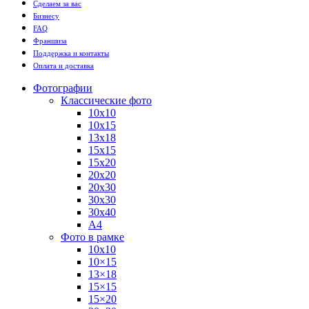
Сделаем за вас
Бизнесу
FAQ
Франшиза
Поддержка и контакты
Оплата и доставка
Фотографии
Классические фото
10х10
10х15
13х18
15х15
15х20
20х20
20х30
30х30
30х40
А4
Фото в рамке
10х10
10×15
13×18
15×15
15×20