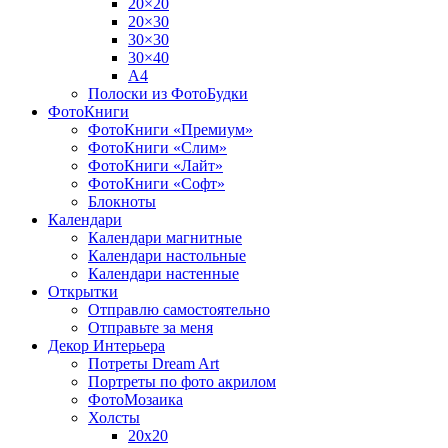
20×20
20×30
30×30
30×40
A4
Полоски из ФотоБудки
ФотоКниги
ФотоКниги «Премиум»
ФотоКниги «Слим»
ФотоКниги «Лайт»
ФотоКниги «Софт»
Блокноты
Календари
Календари магнитные
Календари настольные
Календари настенные
Открытки
Отправлю самостоятельно
Отправьте за меня
Декор Интерьера
Потреты Dream Art
Портреты по фото акрилом
ФотоМозаика
Холсты
20х20