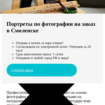
Не нашли Ваш город?
Мы доставляем по всему миру
Портреты по фотографии на заказ
Продолжить без города
в Смоленске
Отправь в печать за пару кликов!
Согласования по электронной почте. Отвечаем за 24
часа!
Срок выполнения заказа: 1 сутки
Отправим в любой город РФ и мира!
Сделать заказ
Профессиональный художник напишет на основе
фотографии портрет акриловыми красками на
натуральном холсте. Покроет лаком, благодаря чему