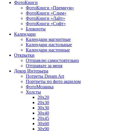
ФотоКниги
ФотоКниги «Премиум»
ФотоКниги «Слим»
ФотоКниги «Лайт»
ФотоКниги «Софт»
Блокноты
Календари
Календари магнитные
Календари настольные
Календари настенные
Открытки
Отправлю самостоятельно
Отправьте за меня
Декор Интерьера
Потреты Dream Art
Портреты по фото акрилом
ФотоМозаика
Холсты
20х20
20х30
30х30
30х40
20х45
30х60
30х90