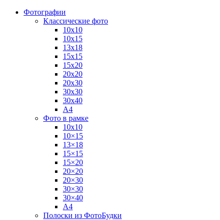
Фотографии
Классические фото
10х10
10х15
13х18
15х15
15х20
20х20
20х30
30х30
30х40
А4
Фото в рамке
10х10
10×15
13×18
15×15
15×20
20×20
20×30
30×30
30×40
A4
Полоски из ФотоБудки