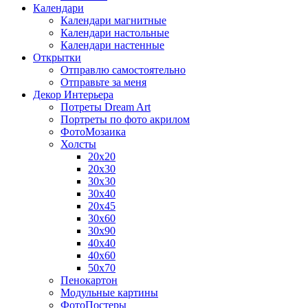
Календари
Календари магнитные
Календари настольные
Календари настенные
Открытки
Отправлю самостоятельно
Отправьте за меня
Декор Интерьера
Потреты Dream Art
Портреты по фото акрилом
ФотоМозаика
Холсты
20х20
20х30
30х30
30х40
20х45
30х60
30х90
40х40
40х60
50х70
Пенокартон
Модульные картины
ФотоПостеры