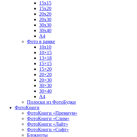
15х15
15х20
20х20
20х30
30х30
30х40
А4
Фото в рамке
10х10
10×15
13×18
15×15
15×20
20×20
20×30
30×30
30×40
A4
Полоски из ФотоБудки
ФотоКниги
ФотоКниги «Премиум»
ФотоКниги «Слим»
ФотоКниги «Лайт»
ФотоКниги «Софт»
Блокноты