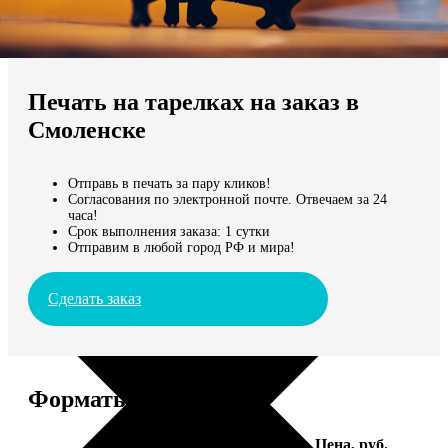
Не нашли Ваш город?
Мы доставляем по всему миру
Печать на тарелках на заказ в
Продолжить без города
Смоленске
Отправь в печать за пару кликов!
Согласования по электронной почте. Отвечаем за 24
часа!
Срок выполнения заказа: 1 сутки
Отправим в любой город РФ и мира!
Сделать заказ
Форматы и цены
Услуга
Цена, руб.