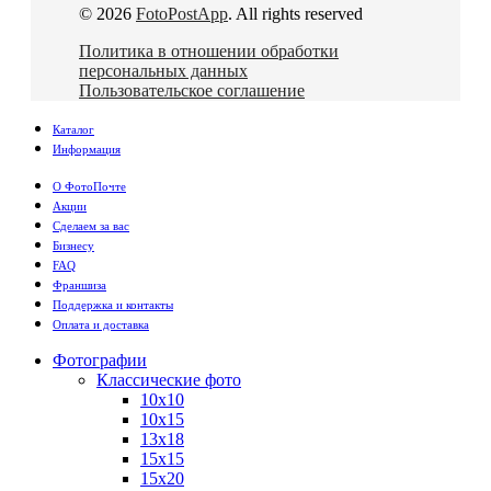
© 2026
FotoPostApp
. All rights reserved
Политика в отношении обработки
персональных данных
Пользовательское соглашение
Каталог
Информация
О ФотоПочте
Акции
Сделаем за вас
Бизнесу
FAQ
Франшиза
Поддержка и контакты
Оплата и доставка
Фотографии
Классические фото
10х10
10х15
13х18
15х15
15х20