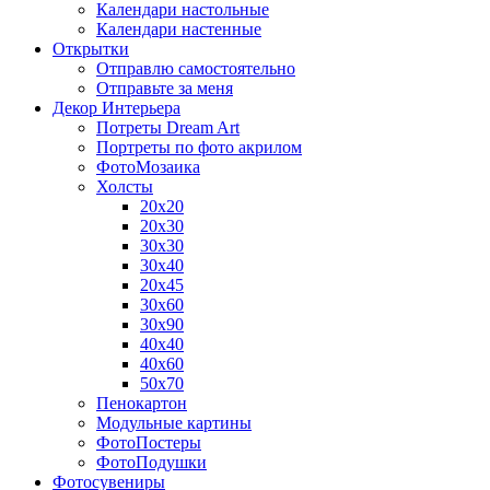
Календари настольные
Календари настенные
Открытки
Отправлю самостоятельно
Отправьте за меня
Декор Интерьера
Потреты Dream Art
Портреты по фото акрилом
ФотоМозаика
Холсты
20х20
20х30
30х30
30х40
20х45
30х60
30х90
40х40
40х60
50х70
Пенокартон
Модульные картины
ФотоПостеры
ФотоПодушки
Фотоcувениры