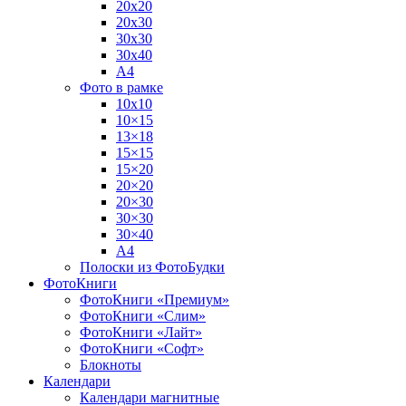
20х20
20х30
30х30
30х40
А4
Фото в рамке
10х10
10×15
13×18
15×15
15×20
20×20
20×30
30×30
30×40
A4
Полоски из ФотоБудки
ФотоКниги
ФотоКниги «Премиум»
ФотоКниги «Слим»
ФотоКниги «Лайт»
ФотоКниги «Софт»
Блокноты
Календари
Календари магнитные