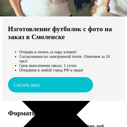
Не нашли Ваш город?
Мы доставляем по всему миру
Изготовление футболок с фото на
Продолжить без города
заказ в Смоленске
Отправь в печать за пару кликов!
Согласования по электронной почте. Отвечаем за 24
часа!
Срок выполнения заказа: 1 сутки
Отправим в любой город РФ и мира!
Сделать заказ
Форматы и цены
Услуга
Цена, руб.