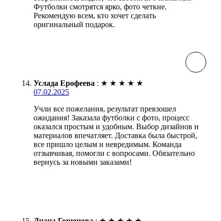
Футболки смотрятся ярко, фото четкие.
Рекомендую всем, кто хочет сделать
оригинальный подарок.
Услада Ерофеева
:
★
★
★
★
★
07.02.2025
Учли все пожелания, результат превзошел
ожидания! Заказала футболки с фото, процесс
оказался простым и удобным. Выбор дизайнов и
материалов впечатляет. Доставка была быстрой,
все пришло целым и невредимым. Команда
отзывчивая, помогли с вопросами. Обязательно
вернусь за новыми заказами!
Диана Горюнова
:
★
★
★
★
★