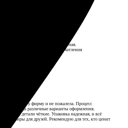
ставка по городу просто молниеносная.
рмлять макеты. В остальном – впечатления
вы, выбрала эту фирму и не пожалела. Процесс
м, предложила различные варианты оформления.
ки яркие, детали чёткие. Упаковка надежная, и всё
ь сувениры для друзей. Рекомендую для тех, кто ценит