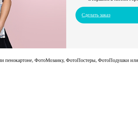
Сделать заказ
 или пенокартоне, ФотоМозаику, ФотоПостеры, ФотоПодушки или 