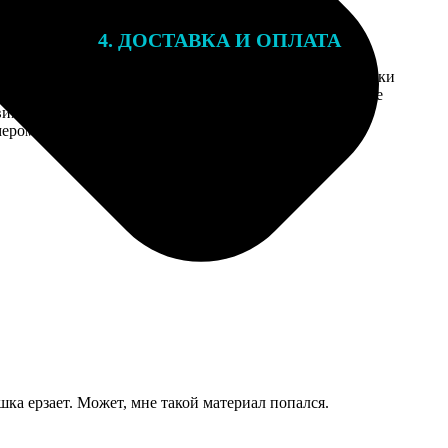
4. ДОСТАВКА И ОПЛАТА
той. После
Введите адрес и выберите способ доставки
 на email с
заказа. Если у вас есть промокод, введите
вим заказ
его в специальное поле для промокода.
мером для
ка ерзает. Может, мне такой материал попался.