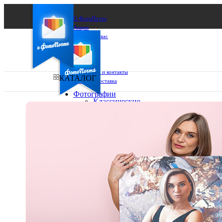
О ФотоПочте
Акции
Сделаем за вас
Бизнесу
FAQ
Франшиза
Поддержка и контакты
КАТАЛОГ
Оплата и доставка
Фотографии
Классические
фото
Ваш город:
10х10
10х15
Ваш регион доставки
13х18
15х15
Выберите из списка:
15х20
20х20
20х30
30х30
30х40
А4
Фото
в