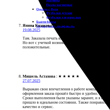
Магниты
Пазлы магнитные
Одежда с Фото
Футболки детские
Футболки для взрослых
Бьюти-боксы
Янина Казакова
:
★
★
★
★
★
Подарочные сертификаты
19.08.2025
Там. Заказала печать картины. Сделано быстро и к
Но вот с учеткой возникли трудности. Не смогла з
положительные.
Мишель Астахова
:
★
★
★
★
★
27.07.2025
Выражаю свои впечатления о работе компании. Зака
оформления заказа прошёл быстро и удобно. Всё 
Сроки выполнения были указаны заранее, и я получ
пришло в идеальном состоянии. Также понравился 
качество и сервис.