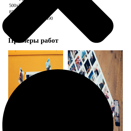
500х700 глянец
2490
850х600 глянец
3490
1200х850 глянец
5490
Примеры работ