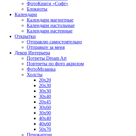
ФотоКниги «Софт»
Блокноты
Календари
Календари магнитные
Календари настольные
Календари настенные
Открытки
Отправлю самостоятельно
Отправьте за меня
Декор Интерьера
Потреты Dream Art
Портреты по фото акрилом
ФотоМозаика
Холсты
20х20
20х30
30х30
30х40
20х45
30х60
30х90
40х40
40х60
50х70
Пенокартон