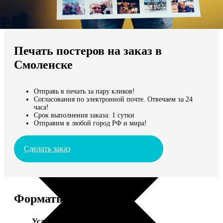
Не нашли Ваш город?
Мы доставляем по всему миру
Печать постеров на заказ в
Продолжить без города
Смоленске
Отправь в печать за пару кликов!
Согласования по электронной почте. Отвечаем за 24
часа!
Срок выполнения заказа: 1 сутки
Отправим в любой город РФ и мира!
Сделать заказ
Форматы и цены
Услуга
Цена, руб.