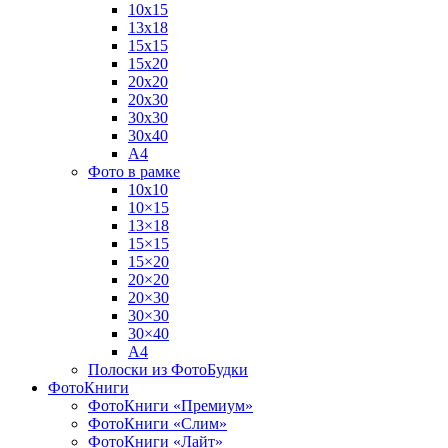
10х15
13х18
15х15
15х20
20х20
20х30
30х30
30х40
А4
Фото в рамке
10х10
10×15
13×18
15×15
15×20
20×20
20×30
30×30
30×40
A4
Полоски из ФотоБудки
ФотоКниги
ФотоКниги «Премиум»
ФотоКниги «Слим»
ФотоКниги «Лайт»