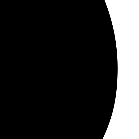
ультат превзошел ожидания!
а размер и отправила заказ. Печать на холсте вышла
есть возможность отслеживать статус. Обязательно