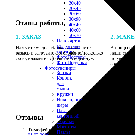
30х40
20х45
30х60
30х90
Этапы работы
40х40
40х60
50х70
1. ЗАКАЗ
2. МАК
Пенокартон
Модульные
Нажмите «Сделать заказ», выберите
В процессе 
картины
размер и загрузите фотографию/несколько
наши специ
ФотоПостеры
фото, нажмите «Добавить в корзину».
по указанно
ФотоПодушки
согласовани
Фотоcувениры
Значки
Коврик
для
мыши
Кружки
Новогодние
шары
Пазл
Отзывы
картонный
Тарелки
Магниты
Тимофей
:
Пазлы