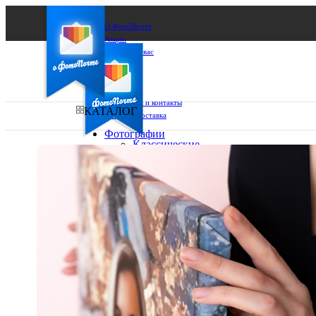
О ФотоПочте
Акции
Сделаем за вас
Бизнесу
FAQ
Франшиза
Поддержка и контакты
КАТАЛОГ
Оплата и доставка
Фотографии
Классические
фото
Ваш город:
10х10
10х15
Ваш регион доставки
13х18
15х15
Выберите из списка:
15х20
20х20
20х30
30х30
30х40
А4
Фото
в