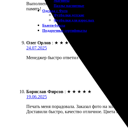
Магниты
Выполнена печать на холсте 30х40. Заказал через с
Пазлы магнитные
память!
Одежда с Фото
Футболки детские
Футболки для взрослых
Бьюти-боксы
Подарочные сертификаты
Олег Орлов
:
★
★
★
★
★
24.07.2025
Менеджер быстро ответил на мой запрос. Оперативн
Борислав Фирсов
:
★
★
★
★
★
19.06.2025
Печать меня порадовала. Заказал фото на холсте. П
Доставили быстро, качество отличное. Цвета яркие,