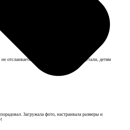
склая. Собрали с семьей за вечер.
а не отслаивается. Минус — очень мелкие детали, детям
порадовал. Загружала фото, настраивала размеры и
!