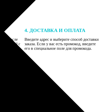
4. ДОСТАВКА И ОПЛАТА
той. После
Введите адрес и выберите способ доставки
 на email с
заказа. Если у вас есть промокод, введите
вим заказ
его в специальное поле для промокода.
мером для