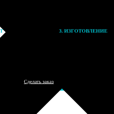
ЕТ
3. ИЗГОТОВЛЕНИЕ
подготовки заказа к печати
Оплатите заказ банковской кар
алисты могут связаться с Вами
оплаты получите подтверждение
му телефону или email для
описанием заказа. Когда отпра
я деталей.
вы получите письмо с трек-но
отслеживания.
Сделать заказ