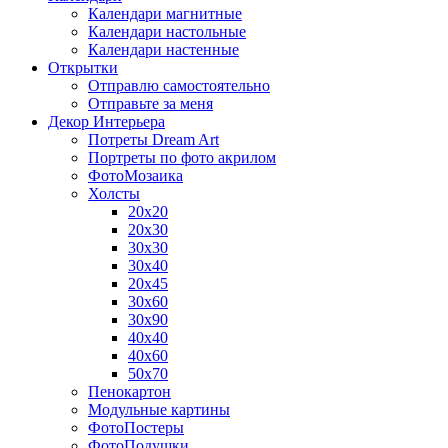
Календари магнитные
Календари настольные
Календари настенные
Открытки
Отправлю самостоятельно
Отправьте за меня
Декор Интерьера
Потреты Dream Art
Портреты по фото акрилом
ФотоМозаика
Холсты
20х20
20х30
30х30
30х40
20х45
30х60
30х90
40х40
40х60
50х70
Пенокартон
Модульные картины
ФотоПостеры
ФотоПодушки