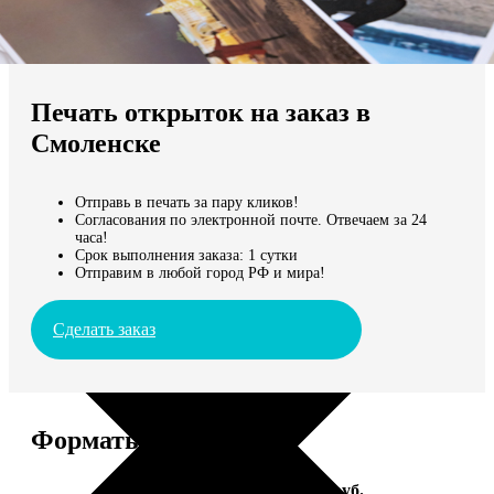
Не нашли Ваш город?
Мы доставляем по всему миру
Печать открыток на заказ в
Продолжить без города
Смоленске
Отправь в печать за пару кликов!
Согласования по электронной почте. Отвечаем за 24
часа!
Срок выполнения заказа: 1 сутки
Отправим в любой город РФ и мира!
Сделать заказ
Форматы и цены
Услуга
Цена, руб.