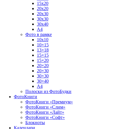
15х20
20х20
20х30
30х30
30х40
А4
Фото в рамке
10х10
10×15
13×18
15×15
15×20
20×20
20×30
30×30
30×40
A4
Полоски из ФотоБудки
ФотоКниги
ФотоКниги «Премиум»
ФотоКниги «Слим»
ФотоКниги «Лайт»
ФотоКниги «Софт»
Блокноты
Календари