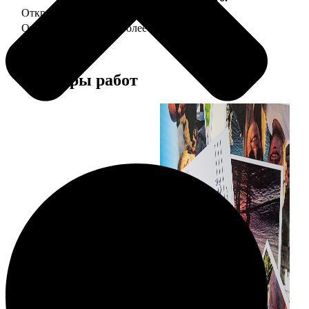
Открытка А5 "отправим за Вас"
150
Открытка А5 6 шт и более
от 890
Примеры работ