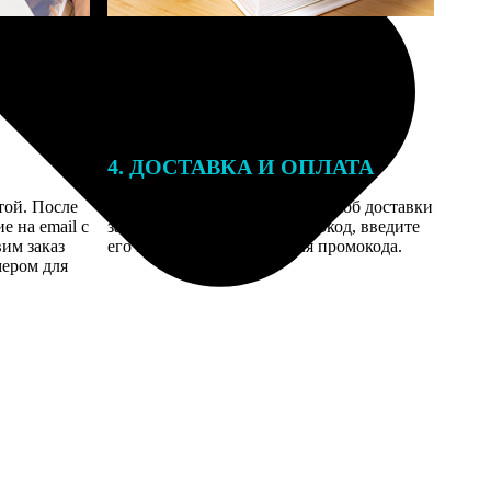
4. ДОСТАВКА И ОПЛАТА
той. После
Введите адрес и выберите способ доставки
 на email с
заказа. Если у вас есть промокод, введите
вим заказ
его в специальное поле для промокода.
мером для