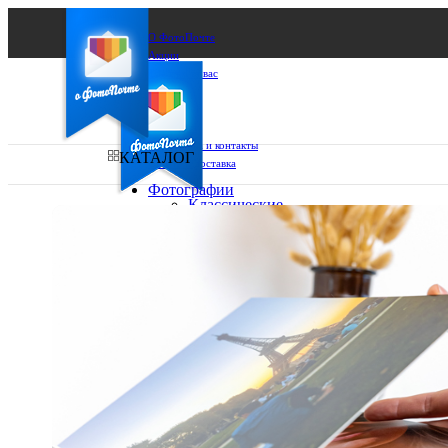
О ФотоПочте
Акции
Сделаем за вас
Бизнесу
FAQ
Франшиза
Поддержка и контакты
КАТАЛОГ
Оплата и доставка
Фотографии
Классические
фото
Ваш город:
10х10
10х15
Ваш регион доставки
13х18
15х15
Выберите из списка:
15х20
20х20
20х30
30х30
30х40
А4
Фото
в