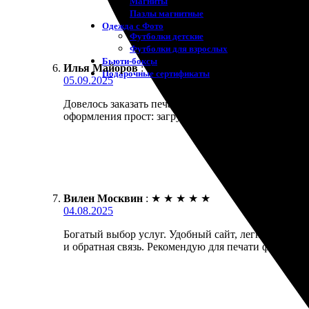
Магниты
Пазлы магнитные
Одежда с Фото
Футболки детские
Футболки для взрослых
Бьюти-боксы
Илья Майоров
:
★
★
★
★
★
Подарочные сертификаты
05.09.2025
Довелось заказать печать фотокниги. Очень удобный
оформления прост: загружаешь фото, выбираешь диз
Вилен Москвин
:
★
★
★
★
★
04.08.2025
Богатый выбор услуг. Удобный сайт, легко оформи
и обратная связь. Рекомендую для печати фотограф