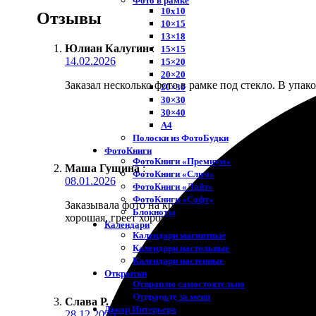
Фото в рамке
10х10
Отзывы
10×15
13×18
Юлиан Калугин
:
15×15
14.02.2026
15×20
20×20
Заказал несколько фото в рамке под стекло. В упак
20×30
30×30
30×40
A4
Полоски из ФотоБудки
ФотоКниги
ФотоКниги «Премиум»
Маша Гущина
:
ФотоКниги «Слим»
08.01.2026
ФотоКниги «Лайт»
ФотоКниги «Софт»
Заказывала фото на кружке с текстом. Шрифт выбра
Блокноты
хорошая, греет хорошо, надпись не смывается.
Календари
Календари магнитные
Календари настольные
Календари настенные
Открытки
Отправлю самостоятельно
Отправьте за меня
Слава Р.
:
★
★
★
★
★
Декор Интерьера
28.12.2025