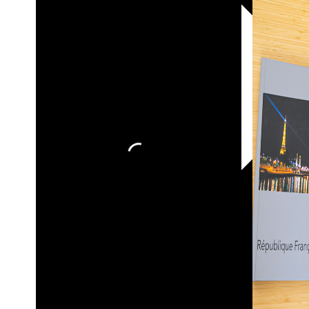
30х40
20х45
30х60
30х90
40х40
40х60
50х70
Пенокартон
Модульные
картины
ФотоПостеры
ФотоПодушки
Фотоcувениры
Значки
Коврик
для
мыши
Кружки
Новогодние
шары
Пазл
картонный
Тарелки
Магниты
Пазлы