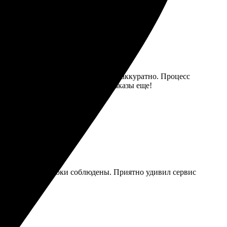
ркие. Доставили быстро, упаковано аккуратно. Процесс
й остался доволен, буду делать заказы еще!
нение работы, сроки соблюдены. Приятно удивил сервис