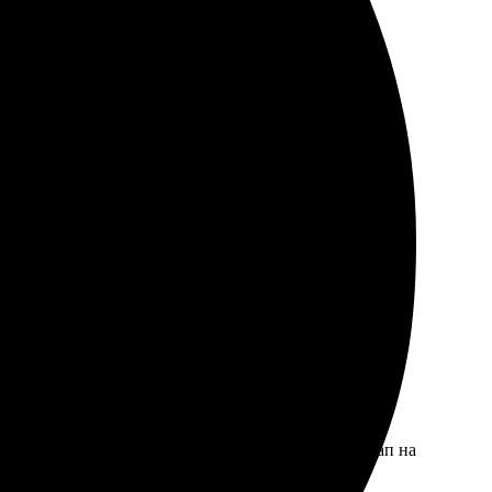
ет. Предложили множество стильных фонов и
а мягкая, а разворотов достаточно для всех моих
бовать, не пожалеете!
радует! Приятно работать с профессионалами.
ют! Приятно было работать с командой. Каждый этап на