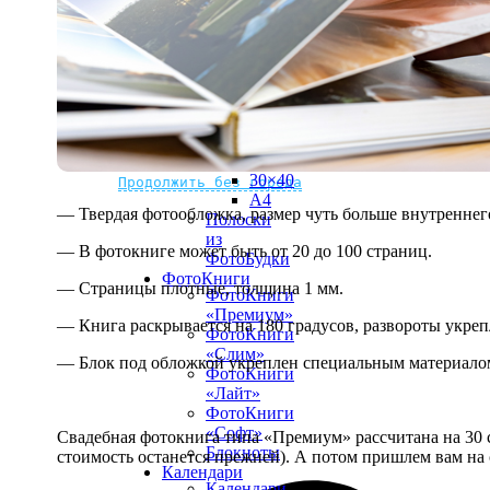
рамке
10х10
10×15
13×18
15×15
15×20
20×20
20×30
Не нашли Ваш город?
Мы доставляем по всему миру
30×30
30×40
Продолжить без города
A4
— Твердая фотообложка, размер чуть больше внутреннег
Полоски
из
— В фотокниге может быть от 20 до 100 страниц.
ФотоБудки
ФотоКниги
— Страницы плотные, толщина 1 мм.
ФотоКниги
«Премиум»
— Книга раскрывается на 180 градусов, развороты укре
ФотоКниги
«Слим»
— Блок под обложкой укреплен специальным материалом
ФотоКниги
«Лайт»
ФотоКниги
«Софт»
Свадебная фотокнига типа «Премиум» рассчитана на 30 с
Блокноты
стоимость останется прежней). А потом пришлем вам на 
Календари
Календари