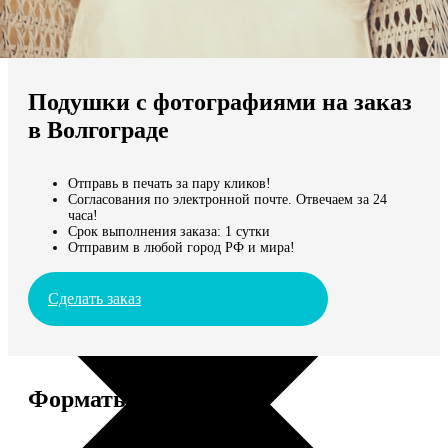
Не нашли Ваш город?
Мы доставляем по всему миру
Подушки с фотографиями на заказ
Продолжить без города
в Волгограде
Отправь в печать за пару кликов!
Согласования по электронной почте. Отвечаем за 24
часа!
Срок выполнения заказа: 1 сутки
Отправим в любой город РФ и мира!
Сделать заказ
Форматы и цены
Услуга
Цена, руб.