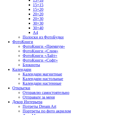
13×18
15×15
15×20
20×20
20×30
30×30
30×40
A4
Полоски из ФотоБудки
ФотоКниги
ФотоКниги «Премиум»
ФотоКниги «Слим»
ФотоКниги «Лайт»
ФотоКниги «Софт»
Блокноты
Календари
Календари магнитные
Календари настольные
Календари настенные
Открытки
Отправлю самостоятельно
Отправьте за меня
Декор Интерьера
Потреты Dream Art
Портреты по фото акрилом