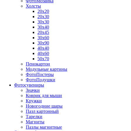
ФотоМозаика
Холсты
20х20
20х30
30х30
30х40
20х45
30х60
30х90
40х40
40х60
50х70
Пенокартон
Модульные картины
ФотоПостеры
ФотоПодушки
Фотоcувениры
Значки
Коврик для мыши
Кружки
Новогодние шары
Пазл картонный
Тарелки
Магниты
Пазлы магнитные