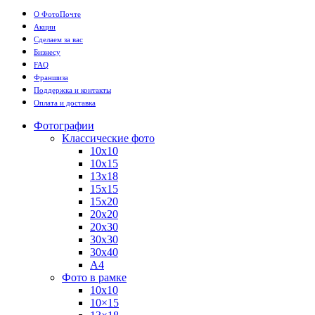
О ФотоПочте
Акции
Сделаем за вас
Бизнесу
FAQ
Франшиза
Поддержка и контакты
Оплата и доставка
Фотографии
Классические фото
10х10
10х15
13х18
15х15
15х20
20х20
20х30
30х30
30х40
А4
Фото в рамке
10х10
10×15