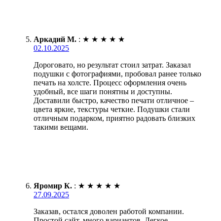
Аркадий М.
:
★
★
★
★
★
02.10.2025
Дороговато, но результат стоил затрат. Заказал
подушки с фотографиями, пробовал ранее только
печать на холсте. Процесс оформления очень
удобный, все шаги понятны и доступны.
Доставили быстро, качество печати отличное –
цвета яркие, текстуры четкие. Подушки стали
отличным подарком, приятно радовать близких
такими вещами.
Яромир К.
:
★
★
★
★
★
27.09.2025
Заказав, остался доволен работой компании.
Простой сайт, много вариантов. Легкое