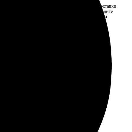
той. После
Введите адрес и выберите способ доставки
 на email с
заказа. Если у вас есть промокод, введите
вим заказ
его в специальное поле для промокода.
мером для
го пластиково, возможно, я перестарался с