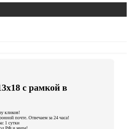
13х18 с рамкой в
ру кликов!
ронной почте. Отвечаем за 24 часа!
а: 1 сутки
од РФ и мира!