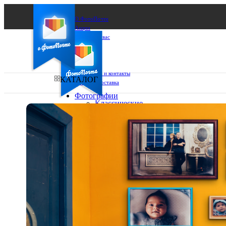
О ФотоПочте
Акции
Сделаем за вас
Бизнесу
FAQ
Франшиза
Поддержка и контакты
КАТАЛОГ
Оплата и доставка
Фотографии
Классические
фото
Ваш город:
10х10
10х15
Ваш регион доставки
13х18
15х15
Выберите из списка:
15х20
20х20
20х30
30х30
30х40
А4
Фото
в