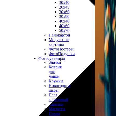
30х40
20х45
30х60
30х90
40х40
40х60
50х70
Пенокартон
Модульные
картины
ФотоПостеры
ФотоПодушки
Фотоcувениры
Значки
Коврик
для
мыши
Кружки
Новогодние
шары
Пазл
картонный
Тарелки
Магниты
Пазлы