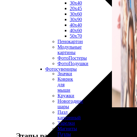
30х40
20х45
30х60
30х90
40х40
40х60
50х70
Пенокартон
Модульные
картины
ФотоПостеры
ФотоПодушки
Фотоcувениры
Значки
Коврик
для
мыши
Кружки
Новогодние
шары
Пазл
картонный
Тарелки
Магниты
Пазлы
Этапы работы