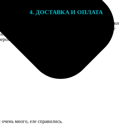
4. ДОСТАВКА И ОПЛАТА
той. После
Введите адрес и выберите способ доставки
 на email с
заказа. Если у вас есть промокод, введите
вим заказ
его в специальное поле для промокода.
мером для
й очень много, еле справились.