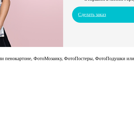
Сделать заказ
 или пенокартоне, ФотоМозаику, ФотоПостеры, ФотоПодушки или 