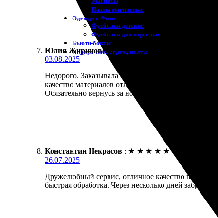
Магниты
Пазлы магнитные
Одежда с Фото
Футболки детские
Футболки для взрослых
Бьюти-боксы
Юлия Жириновская
:
★
★
★
★
★
Подарочные сертификаты
03.08.2025
Недорого. Заказывала печать на холсте. Процесс 
качество материалов отличное. Доставили в срок, 
Обязательно вернусь за новыми заказами.
Константин Некрасов
:
★
★
★
★
★
26.07.2025
Дружелюбный сервис, отличное качество печати! Р
быстрая обработка. Через несколько дней забрал фо