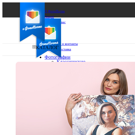
О ФотоПочте
Акции
Сделаем за вас
Бизнесу
FAQ
Франшиза
Поддержка и контакты
КАТАЛОГ
Оплата и доставка
Фотографии
Классические
фото
Ваш город:
10х10
10х15
Ваш регион доставки
13х18
15х15
Выберите из списка:
15х20
20х20
20х30
30х30
30х40
А4
Фото
в