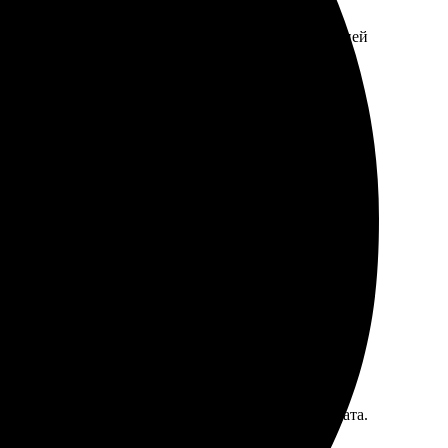
ла фотографию, загрузила на сайт, и через пару дней
бращусь!
е, загрузила и оформила заказ. Доставка пришла
ычное для интерьера!
ил их на сайт. Поддержка помогла с выбором формата.
всем.