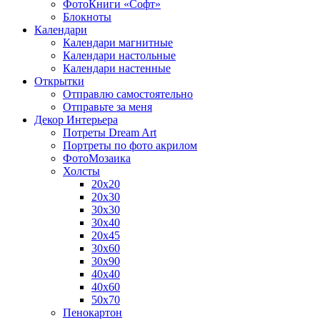
ФотоКниги «Софт»
Блокноты
Календари
Календари магнитные
Календари настольные
Календари настенные
Открытки
Отправлю самостоятельно
Отправьте за меня
Декор Интерьера
Потреты Dream Art
Портреты по фото акрилом
ФотоМозаика
Холсты
20х20
20х30
30х30
30х40
20х45
30х60
30х90
40х40
40х60
50х70
Пенокартон