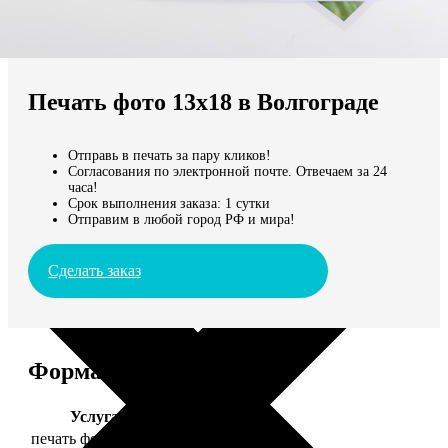
Не нашли Ваш город?
Мы доставляем по всему миру
Печать фото 13х18 в Волгограде
Продолжить без города
Отправь в печать за пару кликов!
Согласования по электронной почте. Отвечаем за 24
часа!
Срок выполнения заказа: 1 сутки
Отправим в любой город РФ и мира!
Сделать заказ
Форматы и цены
Услуга
Цена, руб.
печать фото 13х18
39