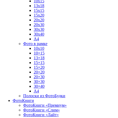
10х15
13х18
15х15
15х20
20х20
20х30
30х30
30х40
А4
Фото в рамке
10х10
10×15
13×18
15×15
15×20
20×20
20×30
30×30
30×40
A4
Полоски из ФотоБудки
ФотоКниги
ФотоКниги «Премиум»
ФотоКниги «Слим»
ФотоКниги «Лайт»