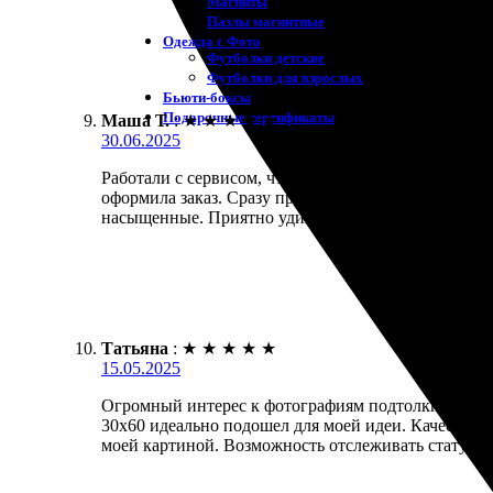
Магниты
Пазлы магнитные
Одежда с Фото
Футболки детские
Футболки для взрослых
Бьюти-боксы
Подарочные сертификаты
Маша Т.
:
★
★
★
★
★
30.06.2025
Работали с сервисом, чтобы напечатать фото на хо
оформила заказ. Сразу пришло подтверждение, была
насыщенные. Приятно удивила скорость выполнения
Татьяна
:
★
★
★
★
★
15.05.2025
Огромный интерес к фотографиям подтолкнул меня 
30х60 идеально подошел для моей идеи. Качество н
моей картиной. Возможность отслеживать статус оче