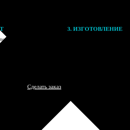
ЕТ
3. ИЗГОТОВЛЕНИЕ
подготовки заказа к печати
Оплатите заказ банковской кар
алисты могут связаться с Вами
оплаты получите подтверждение
му телефону или email для
описанием заказа. Когда отпра
я деталей.
вы получите письмо с трек-но
отслеживания.
Сделать заказ