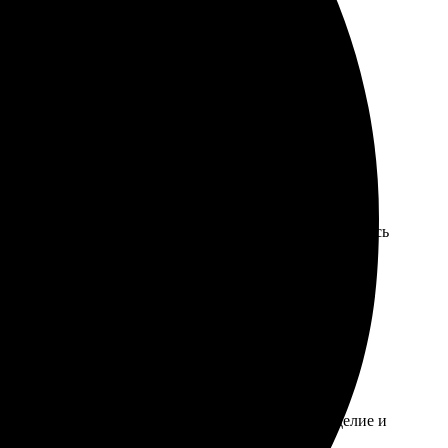
а отличная, всё дошло в целости. Рада результату!
я. Превосходная передача цветов и деталей. Процесс
осов. Результатом очень довольна! Обязательно вернусь
 фото, выбрал размер. Получил качественное изделие и