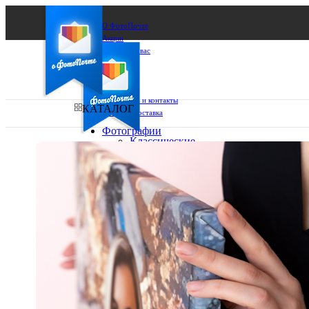
О ФотоПочте
Акции
Сделаем за вас
Бизнесу
FAQ
Франшиза
Поддержка и контакты
КАТАЛОГ
Оплата и доставка
Фотографии
Классические
фото
Ваш город:
10х10
10х15
Ваш регион доставки
13х18
15х15
Выберите из списка:
15х20
20х20
20х30
30х30
30х40
А4
Фото
в