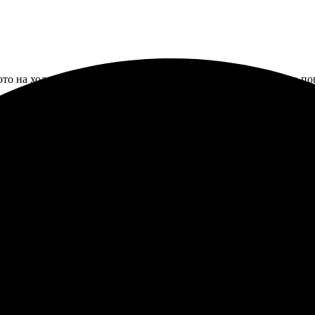
ото на холсте. Процесс заказа оказался простым и интуитивно 
олен качеством и детализацией. Все шаги были понятны, быстро 