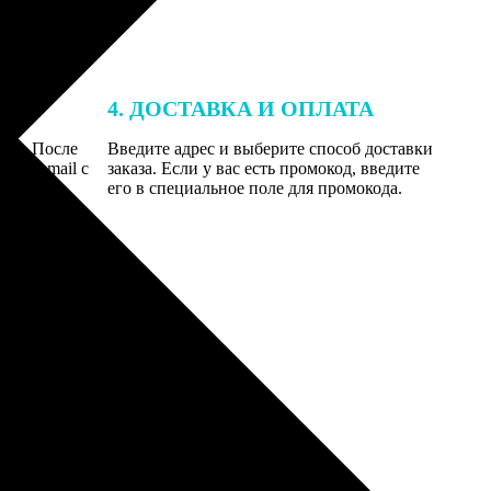
4. ДОСТАВКА И ОПЛАТА
той. После
Введите адрес и выберите способ доставки
 на email с
заказа. Если у вас есть промокод, введите
вим заказ
его в специальное поле для промокода.
мером для