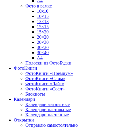
А4
Фото в рамке
10х10
10×15
13×18
15×15
15×20
20×20
20×30
30×30
30×40
A4
Полоски из ФотоБудки
ФотоКниги
ФотоКниги «Премиум»
ФотоКниги «Слим»
ФотоКниги «Лайт»
ФотоКниги «Софт»
Блокноты
Календари
Календари магнитные
Календари настольные
Календари настенные
Открытки
Отправлю самостоятельно