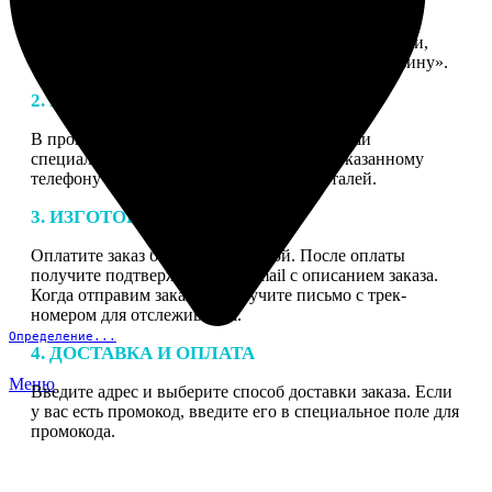
1. ЗАКАЗ
Нажмите «Сделать заказ», выберите тип продукции,
загрузите фотографии, нажмите «Добавить в корзину».
2. МАКЕТ
В процессе подготовки заказа к печати наши
специалисты могут связаться с Вами по указанному
телефону или email для согласования деталей.
3. ИЗГОТОВЛЕНИЕ
Оплатите заказ банковской картой. После оплаты
получите подтверждение на email с описанием заказа.
Когда отправим заказ вы получите письмо с трек-
номером для отслеживания.
Определение...
4. ДОСТАВКА И ОПЛАТА
Меню
Введите адрес и выберите способ доставки заказа. Если
у вас есть промокод, введите его в специальное поле для
промокода.