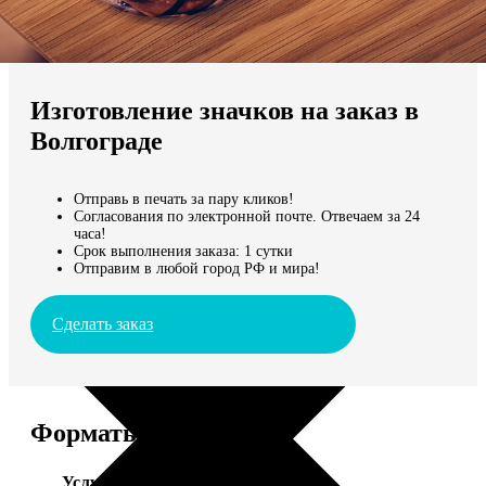
Не нашли Ваш город?
Мы доставляем по всему миру
Изготовление значков на заказ в
Продолжить без города
Волгограде
Отправь в печать за пару кликов!
Согласования по электронной почте. Отвечаем за 24
часа!
Срок выполнения заказа: 1 сутки
Отправим в любой город РФ и мира!
Сделать заказ
Форматы и цены
Услуга
Цена, руб.