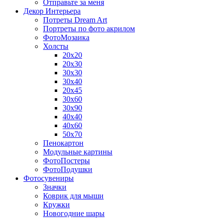
Отправьте за меня
Декор Интерьера
Потреты Dream Art
Портреты по фото акрилом
ФотоМозаика
Холсты
20х20
20х30
30х30
30х40
20х45
30х60
30х90
40х40
40х60
50х70
Пенокартон
Модульные картины
ФотоПостеры
ФотоПодушки
Фотоcувениры
Значки
Коврик для мыши
Кружки
Новогодние шары