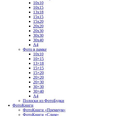
10х10
10х15
13х18
15х15
15х20
20х20
20х30
30х30
30х40
А4
Фото в рамке
10х10
10×15
13×18
15×15
15×20
20×20
20×30
30×30
30×40
A4
Полоски из ФотоБудки
ФотоКниги
ФотоКниги «Премиум»
ФотоКниги «Слим»