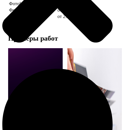
ФотоКниги "Слим"
от 1290
ФотоКниги "Лайт"
от 2990
ФотоКниги "Софт"
от 2990
Примеры работ