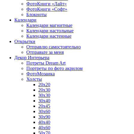
ФотоКниги «Лайт»
ФотоКниги «Софт»
Блокноты
Календари
Календари магнитные
Календари настольные
Календари настенные
Открытки
Отправлю самостоятельно
Отправьте за меня
Декор Интерьера
Потреты Dream Art
Портреты по фото акрилом
ФотоМозаика
Холсты
20х20
20х30
30х30
30х40
20х45
30х60
30х90
40х40
40х60
50х70