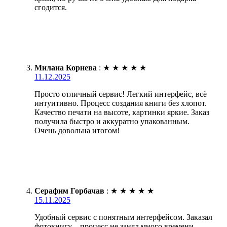
сгодится.
Милана Корнева
:
★
★
★
★
★
11.12.2025
Просто отличный сервис! Легкий интерфейс, всё
интуитивно. Процесс создания книги без хлопот.
Качество печати на высоте, картинки яркие. Заказ
получила быстро и аккуратно упакованным.
Очень довольна итогом!
Серафим Горбачав
:
★
★
★
★
★
15.11.2025
Удобный сервис с понятным интерфейсом. Заказал
фотокнигу – процесс не занял много времени.