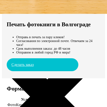
Не нашли Ваш город?
Мы доставляем по всему миру
Печать фотокниги в Волгограде
Продолжить без города
Отправь в печать за пару кликов!
Согласования по электронной почте. Отвечаем за 24
часа!
Срок выполнения заказа: до 48 часов
Отправим в любой город РФ и мира!
Сделать заказ
Форматы и цены
Услуга
Цена, руб.
ФотоКниги "Премиум"
от 2490