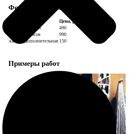
Форматы и цены
Услуга
Цена, руб.
4 фото полоски
490
8 фото полосок
990
каждая дополнительная
150
Примеры работ