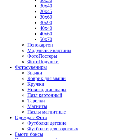
30х30
30х40
20х45
30х60
30х90
40х40
40х60
50х70
Пенокартон
Модульные картины
ФотоПостеры
ФотоПодушки
Фотоcувениры
Значки
Коврик для мыши
Кружки
Новогодние шары
Пазл картонный
Тарелки
Магниты
Пазлы магнитные
Одежда с Фото
Футболки детские
Футболки для взрослых
Бьюти-боксы