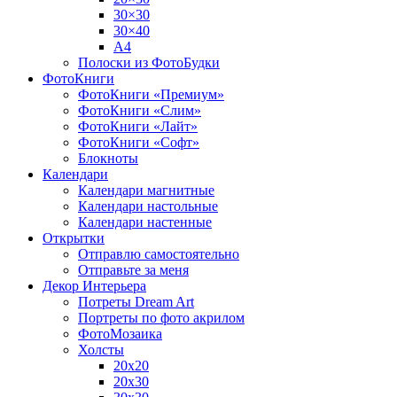
30×30
30×40
A4
Полоски из ФотоБудки
ФотоКниги
ФотоКниги «Премиум»
ФотоКниги «Слим»
ФотоКниги «Лайт»
ФотоКниги «Софт»
Блокноты
Календари
Календари магнитные
Календари настольные
Календари настенные
Открытки
Отправлю самостоятельно
Отправьте за меня
Декор Интерьера
Потреты Dream Art
Портреты по фото акрилом
ФотоМозаика
Холсты
20х20
20х30