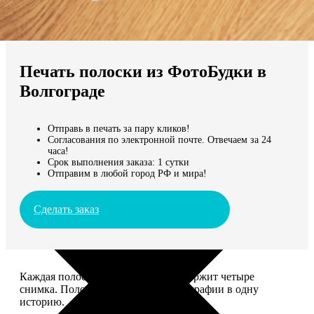
Не нашли Ваш город?
Мы доставляем по всему миру
Печать полоски из ФотоБудки в
Продолжить без города
Волгограде
Отправь в печать за пару кликов!
Согласования по электронной почте. Отвечаем за 24
часа!
Срок выполнения заказа: 1 сутки
Отправим в любой город РФ и мира!
Сделать заказ
Каждая полоска размером 5*20 содержит четыре
снимка. Полоски объединяют фотографии в одну
историю.