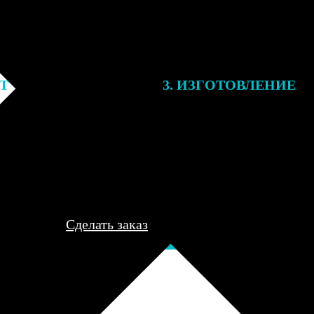
ЕТ
3. ИЗГОТОВЛЕНИЕ
подготовки заказа к печати
Оплатите заказ банковской кар
алисты могут связаться с Вами
оплаты получите подтверждение
му телефону или email для
описанием заказа. Когда отпра
я деталей.
вы получите письмо с трек-но
отслеживания.
Сделать заказ