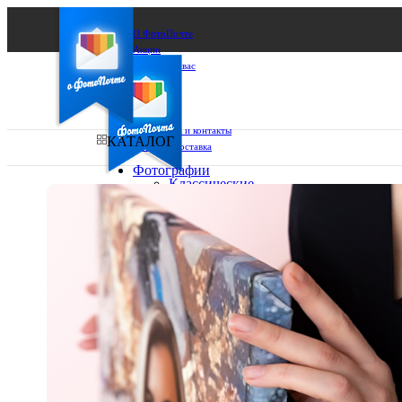
О ФотоПочте
Акции
Сделаем за вас
Бизнесу
FAQ
Франшиза
Поддержка и контакты
КАТАЛОГ
Оплата и доставка
Фотографии
Классические
фото
Ваш город:
10х10
10х15
Ваш регион доставки
13х18
15х15
Выберите из списка:
15х20
20х20
20х30
30х30
30х40
А4
Фото
в