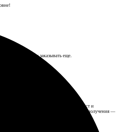
овне!
а результатом. Буду заказывать еще.
 заняли считанные минуты, интерфейс прост и
, упаковка надежная. Процесс оформления и получения —