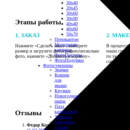
30х40
20х45
30х60
30х90
Этапы работы
40х40
40х60
50х70
1. ЗАКАЗ
2. МАК
Пенокартон
Модульные
Нажмите «Сделать заказ», выберите
В процессе 
картины
размер и загрузите фотографию/несколько
наши специ
ФотоПостеры
фото, нажмите «Добавить в корзину».
по указанно
ФотоПодушки
согласовани
Фотоcувениры
Значки
Коврик
для
мыши
Кружки
Новогодние
шары
Пазл
Отзывы
картонный
Тарелки
Магниты
Федор Козин
:
Пазлы