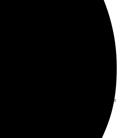
 на сайте, выбрал картинку и оплатил. В течение
олнения и вниманием к деталям. Определенно стоит
, холст выглядит шикарно. Рекомендую всем, кто ценит