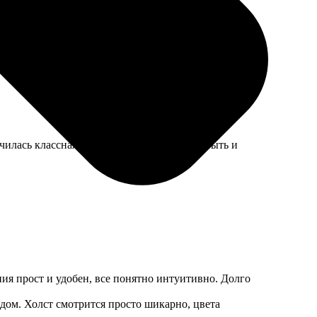
волен.
лась классная, правда, переплет мог бы быть и
ия прост и удобен, все понятно интуитивно. Долго
 дом. Холст смотрится просто шикарно, цвета