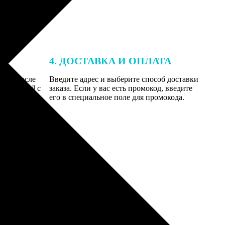
4. ДОСТАВКА И ОПЛАТА
той. После
Введите адрес и выберите способ доставки
 на email с
заказа. Если у вас есть промокод, введите
вим заказ
его в специальное поле для промокода.
мером для