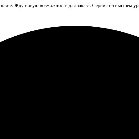
ровне. Жду новую возможность для заказа. Сервис на высшем ур
Очень просто заказать, сайт удобный. Качество отличное, довольн
печать фото на холсте 30х30. Подбор фотографии и оформление
я — цвета яркие, качество на высоте. Печать доставили быстро
аказами!