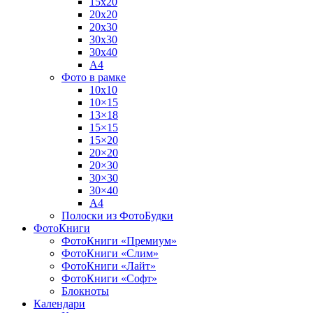
15х20
20х20
20х30
30х30
30х40
А4
Фото в рамке
10х10
10×15
13×18
15×15
15×20
20×20
20×30
30×30
30×40
A4
Полоски из ФотоБудки
ФотоКниги
ФотоКниги «Премиум»
ФотоКниги «Слим»
ФотоКниги «Лайт»
ФотоКниги «Софт»
Блокноты
Календари