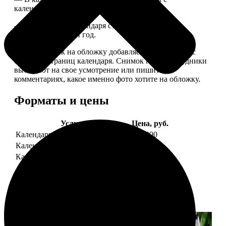
календарной сеткой.
— Обложка для календаря стандартная, дизайн
обновляем каждый год.
— В кружочек на обложку добавляем фотографию с
одной из страниц календаря. Снимок наши сотрудники
выбирают на свое усмотрение или пишите в
комментариях, какое именно фото хотите на обложку.
Форматы и цены
Услуга
Цена, руб.
Календарь настенный
от 1290
Календарь "домик"
890
Календарь магнитный отрывной
от 790
Примеры работ