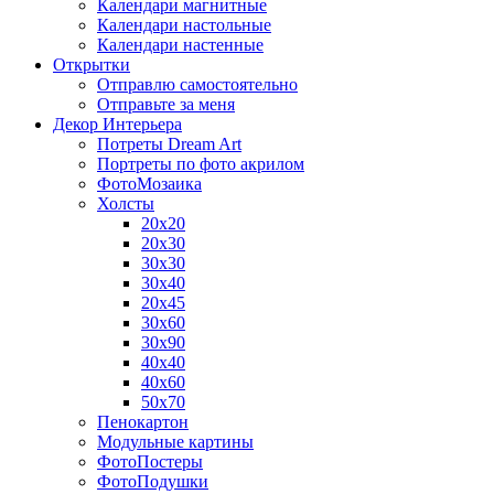
Календари магнитные
Календари настольные
Календари настенные
Открытки
Отправлю самостоятельно
Отправьте за меня
Декор Интерьера
Потреты Dream Art
Портреты по фото акрилом
ФотоМозаика
Холсты
20х20
20х30
30х30
30х40
20х45
30х60
30х90
40х40
40х60
50х70
Пенокартон
Модульные картины
ФотоПостеры
ФотоПодушки