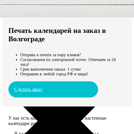
Не нашли Ваш город?
Мы доставляем по всему миру
Печать календарей на заказ в
Продолжить без города
Волгограде
Отправь в печать за пару кликов!
Согласования по электронной почте. Отвечаем за 24
часа!
Срок выполнения заказа: 1 сутки
Отправим в любой город РФ и мира!
Сделать заказ
У нас есть настольные, магнитные и настенные
календари разных размеров.
— В календаре 13 листов: обложка+листы с