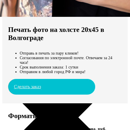
Не нашли Ваш город?
Мы доставляем по всему миру
Печать фото на холсте 20х45 в
Продолжить без города
Волгограде
Отправь в печать за пару кликов!
Согласования по электронной почте. Отвечаем за 24
часа!
Срок выполнения заказа: 1 сутки
Отправим в любой город РФ и мира!
Сделать заказ
Форматы и цены
Услуга
Цена, руб.