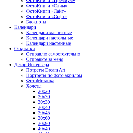
ФотоКниги «Премиум»
ФотоКниги «Слим»
ФотоКниги «Лайт»
ФотоКниги «Софт»
Блокноты
Календари
Календари магнитные
Календари настольные
Календари настенные
Открытки
Отправлю самостоятельно
Отправьте за меня
Декор Интерьера
Потреты Dream Art
Портреты по фото акрилом
ФотоМозаика
Холсты
20х20
20х30
30х30
30х40
20х45
30х60
30х90
40х40