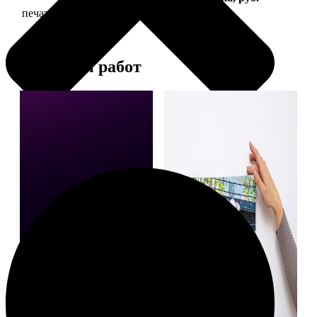
печать фото на холсте с подрамником
2490
Примеры работ