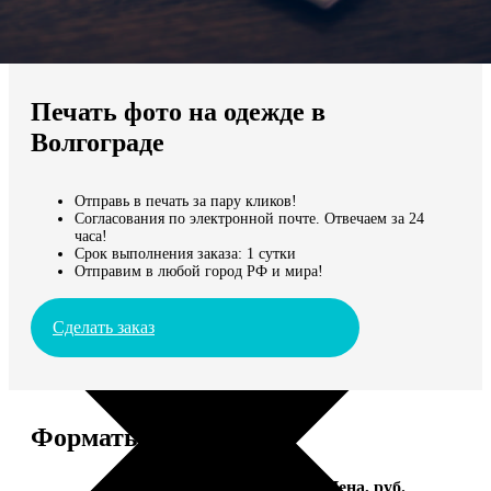
Не нашли Ваш город?
Мы доставляем по всему миру
Печать фото на одежде в
Продолжить без города
Волгограде
Отправь в печать за пару кликов!
Согласования по электронной почте. Отвечаем за 24
часа!
Срок выполнения заказа: 1 сутки
Отправим в любой город РФ и мира!
Сделать заказ
Форматы и цены
Услуга
Цена, руб.