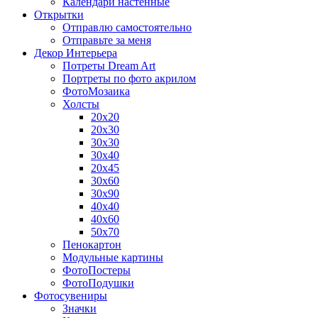
Календари настенные
Открытки
Отправлю самостоятельно
Отправьте за меня
Декор Интерьера
Потреты Dream Art
Портреты по фото акрилом
ФотоМозаика
Холсты
20х20
20х30
30х30
30х40
20х45
30х60
30х90
40х40
40х60
50х70
Пенокартон
Модульные картины
ФотоПостеры
ФотоПодушки
Фотоcувениры
Значки