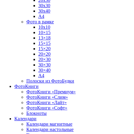
20х30
30х30
30х40
А4
Фото в рамке
10х10
10×15
13×18
15×15
15×20
20×20
20×30
30×30
30×40
A4
Полоски из ФотоБудки
ФотоКниги
ФотоКниги «Премиум»
ФотоКниги «Слим»
ФотоКниги «Лайт»
ФотоКниги «Софт»
Блокноты
Календари
Календари магнитные
Календари настольные